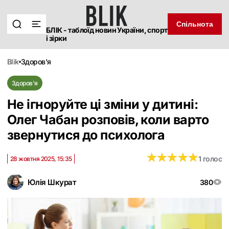
Спільнота
БЛІК - таблоїд новин України, спорт
і зірки
blik
здоров'я
Здоров'я
Не ігноруйте ці зміни у дитині:
Олег Чабан розповів, коли варто
звернутися до психолога
★
★
★
★
★
★
★
★
★
★
1 голос
28 жовтня 2025, 15:35
Юлія Шкурат
380