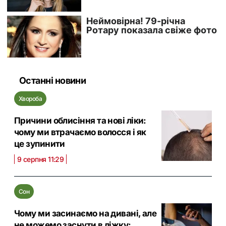
Останні новини
Хвороба
Причини облисіння та нові ліки:
чому ми втрачаємо волосся і як
це зупинити
9 серпня 11:29
Сон
Чому ми засинаємо на дивані, але
не можемо заснути в ліжку: