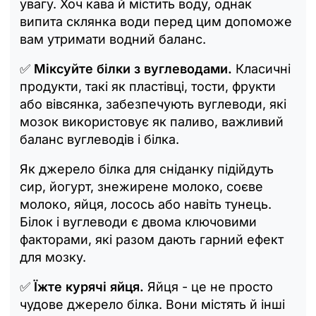
увагу. Хоч кава й містить воду, однак
випита склянка води перед цим допоможе
вам утримати водний баланс.
✅
Міксуйте білки з вуглеводами.
Класичні
продукти, такі як пластівці, тости, фрукти
або вівсянка, забезпечують вуглеводи, які
мозок використовує як паливо, важливий
баланс вуглеводів і білка.
Як джерело білка для сніданку підійдуть
сир, йогурт, знежирене молоко, соєве
молоко, яйця, лосось або навіть тунець.
Білок і вуглеводи є двома ключовими
факторами, які разом дають гарний ефект
для мозку.
✅
Їжте курячі яйця.
Яйця - це не просто
чудове джерело білка. Вони містять й інші