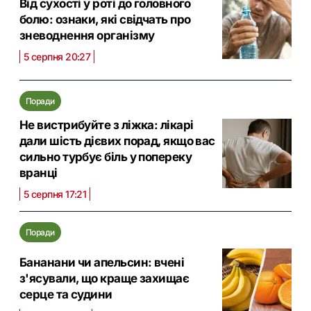
Від сухості у роті до головного
болю: ознаки, які свідчать про
зневоднення організму
5 серпня 20:27
Поради
Не вистрибуйте з ліжка: лікарі
дали шість дієвих порад, якщо вас
сильно турбує біль у попереку
вранці
5 серпня 17:21
Поради
Бананани чи апельсин: вчені
з'ясували, що краще захищає
серце та судини