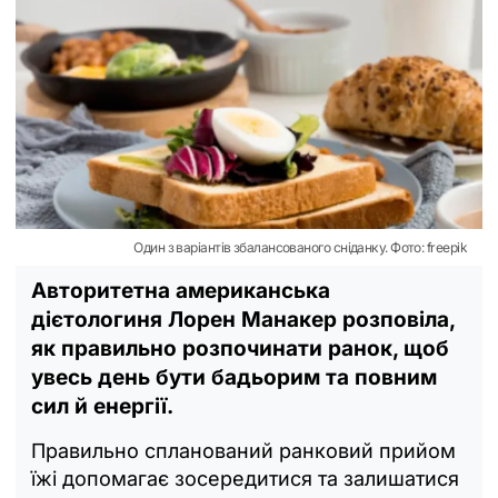
Один з варіантів збалансованого сніданку. Фото: freepik
Авторитетна американська
дієтологиня Лорен Манакер розповіла,
як правильно розпочинати ранок, щоб
увесь день бути бадьорим та повним
сил й енергії.
Правильно спланований ранковий прийом
їжі допомагає зосередитися та залишатися