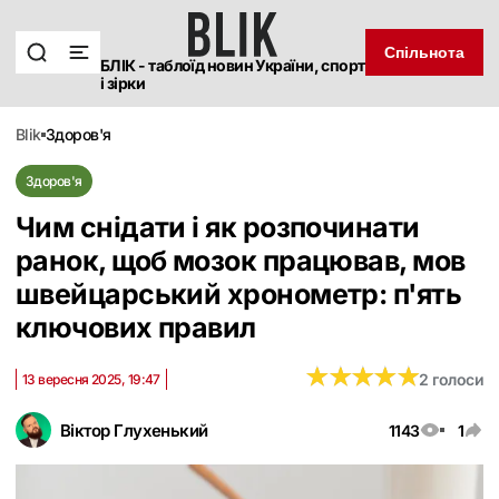
Спільнота
БЛІК - таблоїд новин України, спорт
і зірки
blik
здоров'я
Здоров'я
Чим снідати і як розпочинати
ранок, щоб мозок працював, мов
швейцарський хронометр: п'ять
ключових правил
★
★
★
★
★
★
★
★
★
★
2 голоси
13 вересня 2025, 19:47
Віктор Глухенький
1143
1