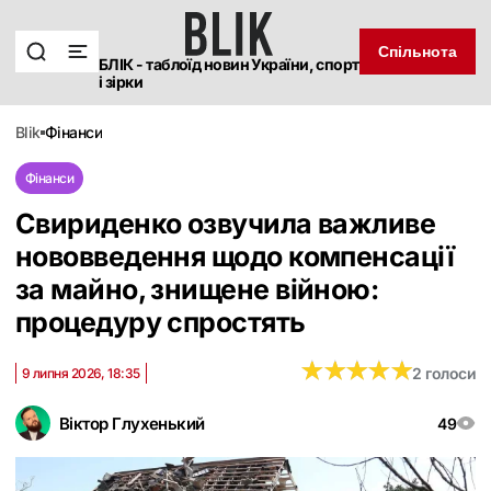
Спільнота
БЛІК - таблоїд новин України, спорт
і зірки
blik
фінанси
Фінанси
Свириденко озвучила важливе
нововведення щодо компенсації
за майно, знищене війною:
процедуру спростять
★
★
★
★
★
★
★
★
★
★
2 голоси
9 липня 2026, 18:35
Віктор Глухенький
49