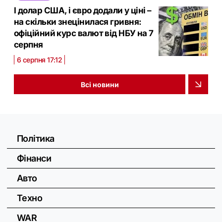
І долар США, і євро додали у ціні –
на скільки знецінилася гривня:
офіційний курс валют від НБУ на 7
серпня
6 серпня 17:12
Всі новини
Політика
Фінанси
Авто
Техно
WAR