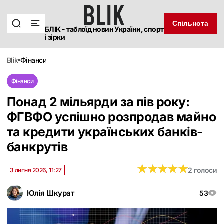
Спільнота
БЛІК - таблоїд новин України, спорт
і зірки
blik
фінанси
Фінанси
Понад 2 мільярди за пів року:
ФГВФО успішно розпродав майно
та кредити українських банків-
банкрутів
★
★
★
★
★
★
★
★
★
★
2 голоси
3 липня 2026, 11:27
Юлія Шкурат
53