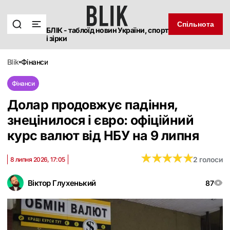
Спільнота
БЛІК - таблоїд новин України, спорт
і зірки
blik
фінанси
Фінанси
Долар продовжує падіння,
знецінилося і євро: офіційний
курс валют від НБУ на 9 липня
★
★
★
★
★
★
★
★
★
★
2 голоси
8 липня 2026, 17:05
Віктор Глухенький
87