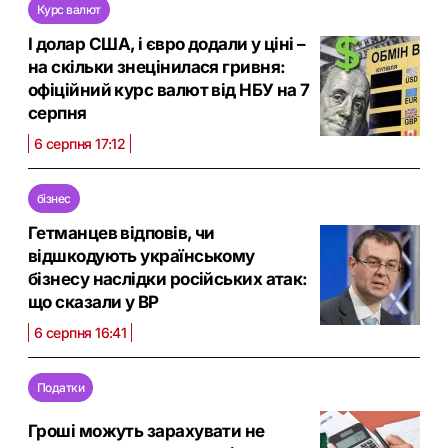
Курс валют
І долар США, і євро додали у ціні –
на скільки знецінилася гривня:
офіційний курс валют від НБУ на 7
серпня
6 серпня 17:12
бізнес
Гетманцев відповів, чи
відшкодують українському
бізнесу наслідки російських атак:
що сказали у ВР
6 серпня 16:41
Податки
Гроші можуть зарахувати не