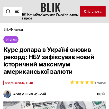
Спільнота
БЛІК - таблоїд новин України, спорт
і зірки
blik
фінанси
Фінанси
Курс долара в Україні оновив
рекорд: НБУ зафіксував новий
історичний максимум
американської валюти
★
★
★
★
★
★
★
★
★
★
1 голос
8 червня 2026, 18:48
Артем Жилінський
88