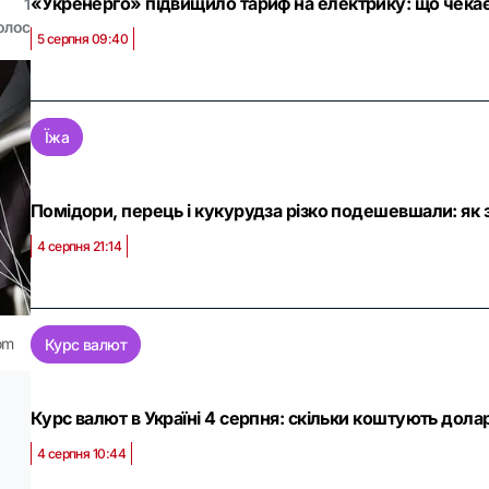
«Укренерго» підвищило тариф на електрику: що чекає
1
олос
5 серпня 09:40
Їжа
Помідори, перець і кукурудза різко подешевшали: як зм
4 серпня 21:14
om
Курс валют
Курс валют в Україні 4 серпня: скільки коштують долар
4 серпня 10:44