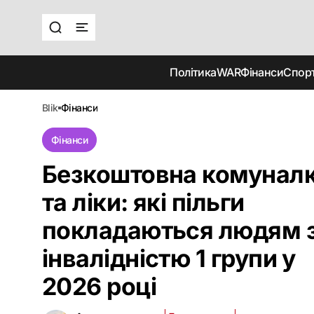
Політика
WAR
Фінанси
Спор
blik
фінанси
Фінанси
Безкоштовна комунал
та ліки: які пільги
покладаються людям 
інвалідністю 1 групи у
2026 році