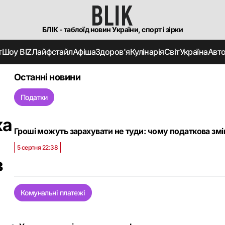
БЛІК - таблоїд новин України, спорт і зірки
т
Шоу BIZ
Лайфстайл
Афіша
Здоров'я
Кулінарія
Світ
Україна
Авт
Останні новини
Податки
ка
Гроші можуть зарахувати не туди: чому податкова змі
5 серпня 22:38
з
Комунальні платежі