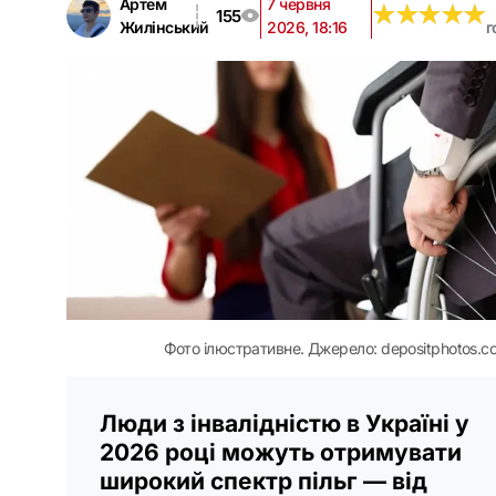
Артем
7 червня
★
★
★
★
★
★
★
★
★
★
155
Жилінський
2026, 18:16
г
Фото ілюстративне. Джерело: depositphotos.c
Люди з інвалідністю в Україні у
2026 році можуть отримувати
широкий спектр пільг — від