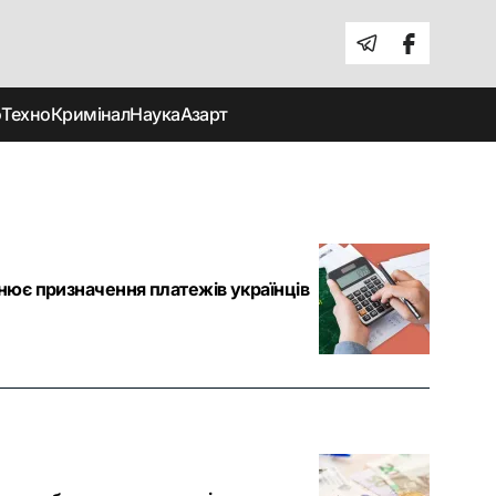
о
Техно
Кримінал
Наука
Азарт
нює призначення платежів українців