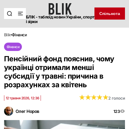
Спільнота
БЛІК - таблоїд новин України, спорт
і зірки
blik
фінанси
Фінанси
Пенсійний фонд пояснив, чому
українці отримали менші
субсидії у травні: причина в
розрахунках за квітень
★
★
★
★
★
★
★
★
★
★
2 голоси
12 травня 2026, 12:36
Олег Норов
123