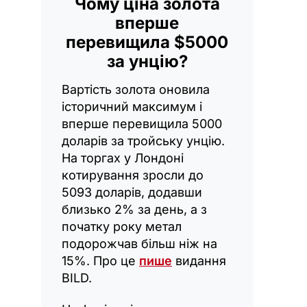
Чому ціна золота
вперше
перевищила $5000
за унцію?
Вартість золота оновила
історичний максимум і
вперше перевищила 5000
доларів за тройську унцію.
На торгах у Лондоні
котирування зросли до
5093 доларів, додавши
близько 2% за день, а з
початку року метал
подорожчав більш ніж на
15%. Про це
пише
видання
BILD.