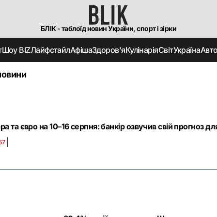
БЛІК - таблоїд новин України, спорт і зірки
т
Шоу BIZ
Лайфстайл
Афіша
Здоров'я
Кулінарія
Світ
Україна
Авт
новини
а та євро на 10–16 серпня: банкір озвучив свій прогноз дл
57