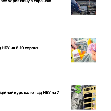
все через війну з Україною
д НБУ на 8-10 серпня
фіційний курс валют від НБУ на 7