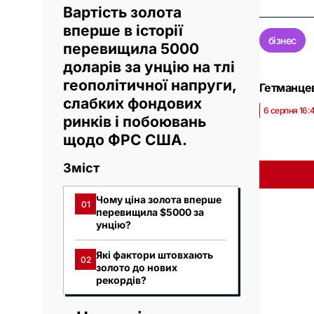
Вартість золота
вперше в історії
бізнес
перевищила 5000
доларів за унцію на тлі
геополітичної напруги,
Гетманцев
слабких фондових
6 серпня 16:
ринків і побоювань
щодо ФРС США.
Зміст
Чому ціна золота вперше
01
перевищила $5000 за
унцію?
Які фактори штовхають
02
золото до нових
рекордів?