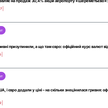
тавляє на продаж 30,4% акцій аеропорту «Шереметьєво»: 
37
ют
ривні призупинили, а що там євро: офіційний курс валют ві
5
ют
А, і євро додали у ціні – на скільки знецінилася гривня: о
2