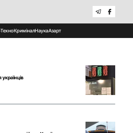
о
Техно
Кримінал
Наука
Азарт
я українців