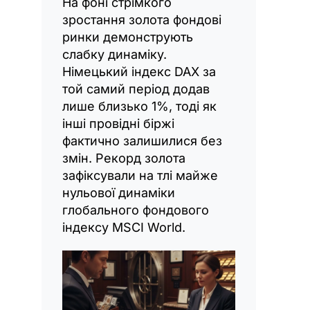
На фоні стрімкого
зростання золота фондові
ринки демонструють
слабку динаміку.
Німецький індекс DAX за
той самий період додав
лише близько 1%, тоді як
інші провідні біржі
фактично залишилися без
змін. Рекорд золота
зафіксували на тлі майже
нульової динаміки
глобального фондового
індексу MSCI World.