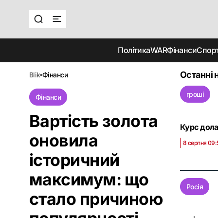
Політика
WAR
Фінанси
Спор
Останні 
blik
фінанси
гроші
Фінанси
Вартість золота
Курс долар
оновила
8 серпня 09:
історичний
максимум: що
Росія
стало причиною