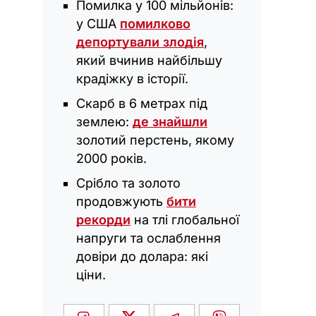
Помилка у 100 мільйонів:
у США
помилково
депортували злодія
,
який вчинив найбільшу
крадіжку в історії.
Скарб в 6 метрах під
землею:
де знайшли
золотий перстень, якому
2000 років.
Срібло та золото
продовжують
бити
рекорди
на тлі глобальної
напруги та ослаблення
довіри до долара: які
ціни.