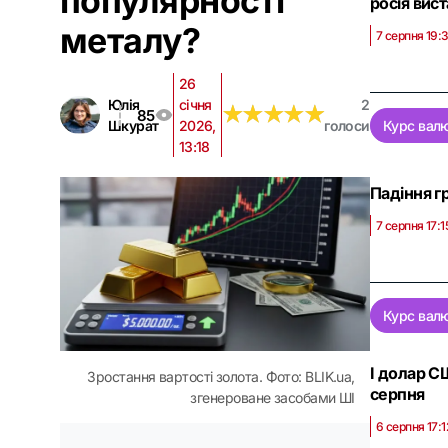
популярності
росія вис
металу?
7 серпня 19:
26
Юлія
січня
2
★
★
★
★
★
★
★
★
★
★
85
Шкурат
2026,
голоси
Курс вал
13:18
Падіння г
7 серпня 17:1
Курс вал
І долар СШ
Зростання вартості золота. Фото: BLIK.ua,
серпня
згенероване засобами ШІ
6 серпня 17:1