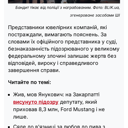
Бандит тікає від поліції з награбованим. Фото: BLIK.ua,
згенероване засобами ШІ
Представники ювелірних компаній, які
постраждали, вимагають пояснень. За
словами їх офіційного представника у суді,
безнаказанність підозрюваного у великому
федеральному злочині залишає жертв без
відповідей, вироку і справедливого
завершення справи.
Читайте по темі:
Жив, мов Янукович: на Закарпатті
висунуто підозру
депутату, який
приховав 8,3 млн, Ford Mustang і не
лише.
Сяде до в'язниці за любов до пива з