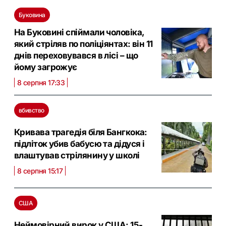
Буковина
На Буковині спіймали чоловіка,
який стріляв по поліціянтах: він 11
днів переховувався в лісі – що
йому загрожує
8 серпня 17:33
вбивство
Кривава трагедія біля Бангкока:
підліток убив бабусю та дідуся і
влаштував стрілянину у школі
8 серпня 15:17
США
Неймовірний вирок у США: 15-