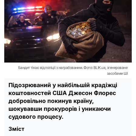
Бандит тікає від поліції з награбованим. Фото: BLIK.ua, згенероване
засобами ШІ
Підозрюваний у найбільшій крадіжці
коштовностей США Джесон Флорес
добровільно покинув країну,
шокувавши прокурорів і уникаючи
судового процесу.
Зміст