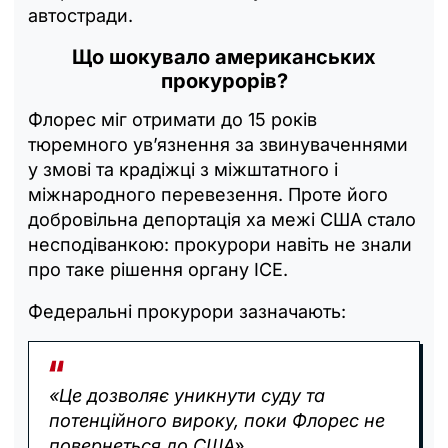
автостради.
Що шокувало американських
прокурорів?
Флорес міг отримати до 15 років
тюремного ув’язнення за звинуваченнями
у змові та крадіжці з міжштатного і
міжнародного перевезення. Проте його
добровільна депортація ха межі США стало
несподіванкою: прокурори навіть не знали
про таке рішення органу ICE.
Федеральні прокурори зазначають:
«Це дозволяє уникнути суду та
потенційного вироку, поки Флорес не
повернеться до США».