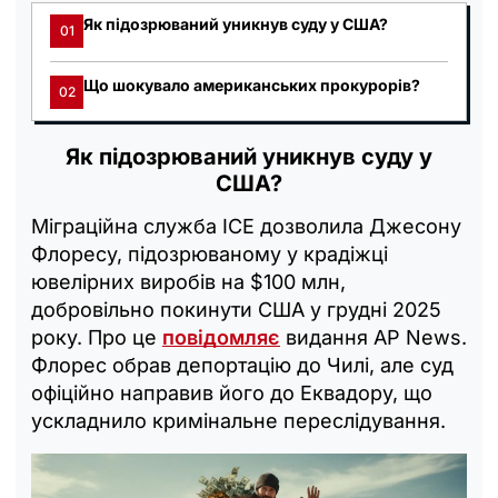
Як підозрюваний уникнув суду у США?
01
Що шокувало американських прокурорів?
02
Як підозрюваний уникнув суду у
США?
Міграційна служба ICE дозволила Джесону
Флоресу, підозрюваному у крадіжці
ювелірних виробів на $100 млн,
добровільно покинути США у грудні 2025
року. Про це
повідомляє
видання AP News.
Флорес обрав депортацію до Чилі, але суд
офіційно направив його до Еквадору, що
ускладнило кримінальне переслідування.