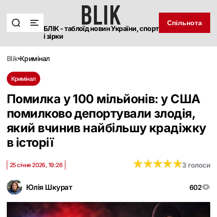
Спільнота
БЛІК - таблоїд новин України, спорт
і зірки
blik
кримінал
Кримінал
Помилка у 100 мільйонів: у США
помилково депортували злодія,
який вчинив найбільшу крадіжку
в історії
★
★
★
★
★
★
★
★
★
★
3 голоси
25 січня 2026, 19:26
Юлія Шкурат
602