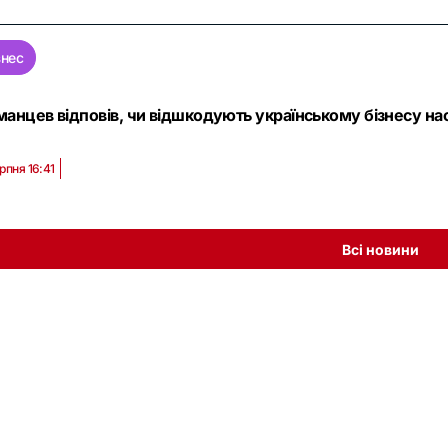
знес
манцев відповів, чи відшкодують українському бізнесу нас
рпня 16:41
Всі новини