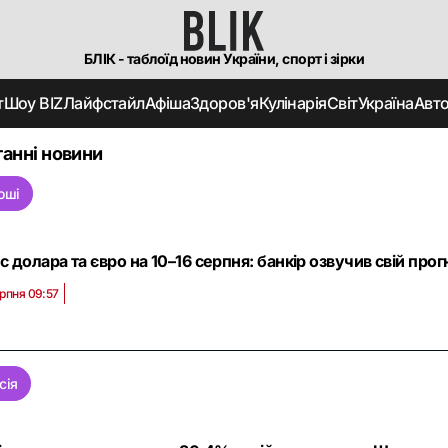
БЛІК - таблоїд новин України, спорт і зірки
т
Шоу BIZ
Лайфстайл
Афіша
Здоров'я
Кулінарія
Світ
Україна
Авт
анні новини
оші
с долара та євро на 10–16 серпня: банкір озвучив свій прог
ерпня 09:57
сія