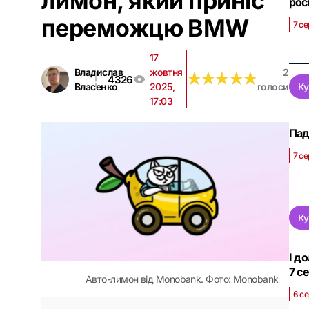
лимон, який приніс
рос
переможцю BMW
7 се
17
Владислав
жовтня
2
★
★
★
★
★
★
★
★
★
★
4326
Власенко
2025,
голоси
Ку
17:03
Пад
7 се
Ку
І д
7 с
Авто-лимон від Monobank. Фото: Monobank
6 се