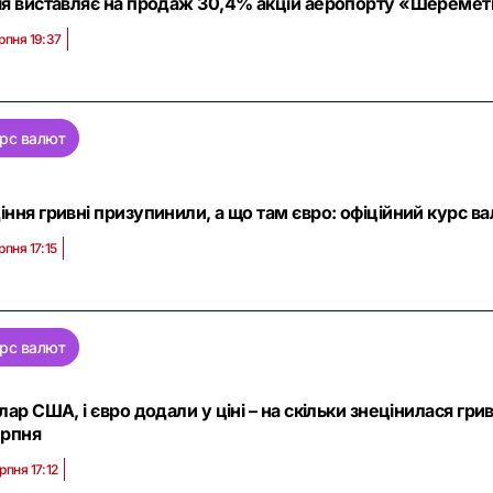
ія виставляє на продаж 30,4% акцій аеропорту «Шереметь
рпня 19:37
рс валют
іння гривні призупинили, а що там євро: офіційний курс ва
рпня 17:15
рс валют
олар США, і євро додали у ціні – на скільки знецінилася гри
ерпня
рпня 17:12