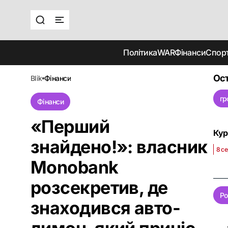
Політика
WAR
Фінанси
Спор
Ост
blik
фінанси
гр
Фінанси
«Перший
Кур
знайдено!»: власник
8 с
Monobank
розсекретив, де
Ро
знаходився авто-