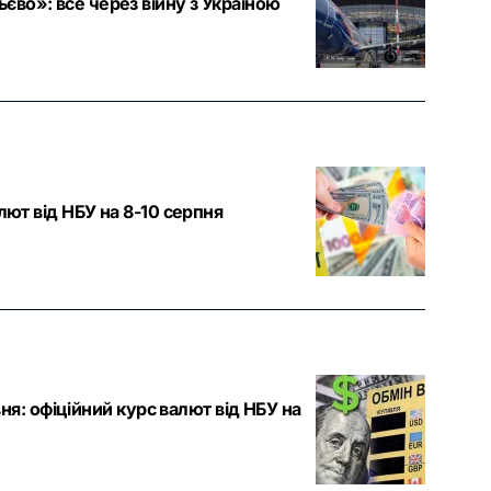
єво»: все через війну з Україною
лют від НБУ на 8-10 серпня
вня: офіційний курс валют від НБУ на