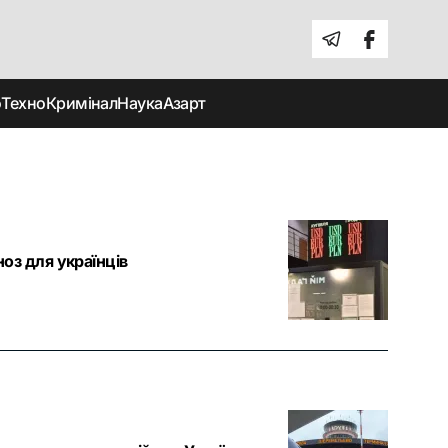
о
Техно
Кримінал
Наука
Азарт
ноз для українців