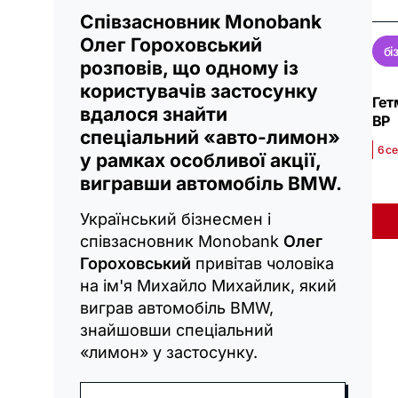
Співзасновник Monobank
Олег Гороховський
бі
розповів, що одному із
користувачів застосунку
Гет
вдалося знайти
ВР
спеціальний «авто-лимон»
6 се
у рамках особливої акції,
вигравши автомобіль BMW.
Український бізнесмен і
співзасновник Monobank
Олег
Гороховський
привітав чоловіка
на ім'я Михайло Михайлик, який
виграв автомобіль BMW,
знайшовши спеціальний
«лимон» у застосунку.