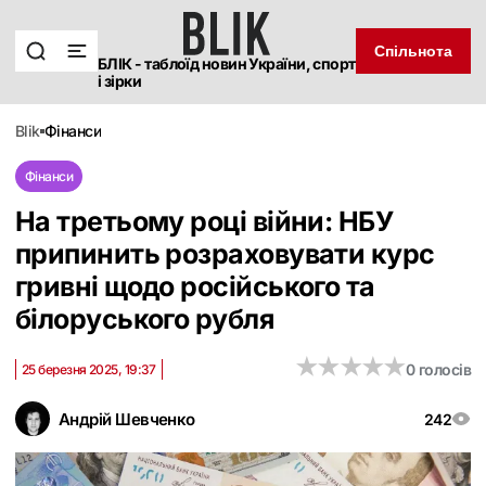
Спільнота
БЛІК - таблоїд новин України, спорт
і зірки
blik
фінанси
Фінанси
На третьому році війни: НБУ
припинить розраховувати курс
гривні щодо російського та
білоруського рубля
★
★
★
★
★
★
★
★
★
★
0 голосів
25 березня 2025, 19:37
Андрій Шевченко
242