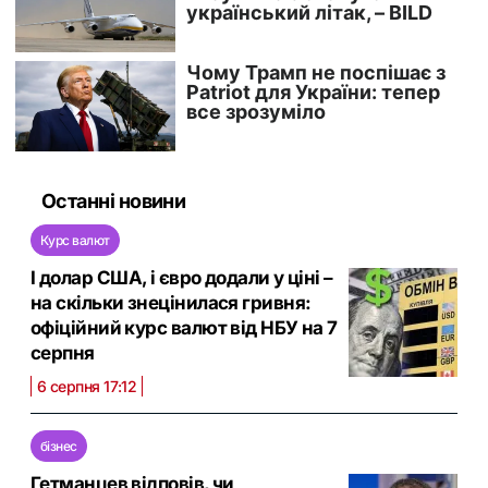
Останні новини
Курс валют
І долар США, і євро додали у ціні –
на скільки знецінилася гривня:
офіційний курс валют від НБУ на 7
серпня
6 серпня 17:12
бізнес
Гетманцев відповів, чи