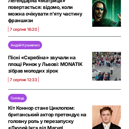
Легендарна «Матриця»
повертається: відомо, коли
можна очікувати п'яту частину
франшизи
7 серпня 16:20
Андрій Кузьменко
Пісні «Скрябіна» звучали на
площі Ринок у Львові: MONATIK
зібрав молодих зірок
7 серпня 12:33
Голлівуд
Кіт Коннор стане Циклопом:
британський актор претендує на
головну роль у перезапуску
«Людей Ікс» від Marvel