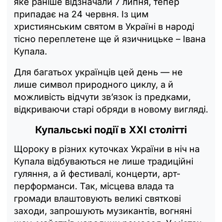
яке раніше відзначали 7 липня, тепер
припадає на 24 червня. Із цим
християнським святом в Україні в народі
тісно переплетене ще й язичницьке – Івана
Купала.
Для багатьох українців цей день — не
лише символ природного циклу, а й
можливість відчути зв’язок із предками,
відкриваючи старі обряди в новому вигляді.
Купальські події в XXI столітті
Щороку в різних куточках України в ніч на
Купала відбуваються не лише традиційні
гуляння, а й фестивалі, концерти, арт-
перформанси. Так, місцева влада та
громади влаштовують великі святкові
заходи, запрошують музикантів, вогняні