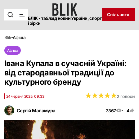
Спільнота
БЛІК - таблоїд новин України, спорт
і зірки
blik
афіша
Афіша
Івана Купала в сучасній Україні:
від стародавньої традиції до
культурного бренду
★
★
★
★
★
★
★
★
★
★
2 голоси
24 червня 2025, 09:33
Сергій Маламура
3367
4