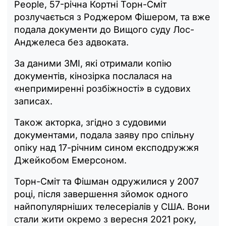
People, 57-річна Кортні Торн-Сміт
розлучається з Роджером Фішером, та вже
подала документи до Вищого суду Лос-
Анджелеса без адвоката.
За даними ЗМІ, які отримали копію
документів, кінозірка послалася на
«непримиренні розбіжності» в судових
записах.
Також акторка, згідно з судовими
документами, подала заяву про спільну
опіку над 17-річним сином експодружжя
Джейкобом Емерсоном.
Торн-Сміт та Фішман одружилися у 2007
році, після завершення зйомок одного
найпопулярніших телесеріалів у США. Вони
стали жити окремо з вересня 2021 року,