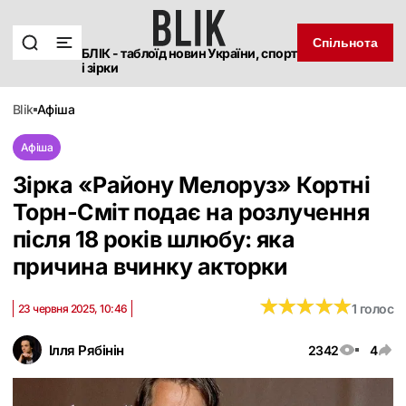
Спільнота
БЛІК - таблоїд новин України, спорт
і зірки
blik
афіша
Афіша
Зірка «Району Мелоруз» Кортні
Торн-Сміт подає на розлучення
після 18 років шлюбу: яка
причина вчинку акторки
★
★
★
★
★
★
★
★
★
★
1 голос
23 червня 2025, 10:46
Ілля Рябінін
2342
4