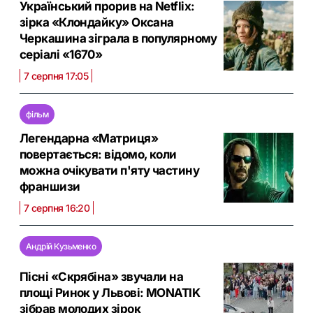
Український прорив на Netflix:
зірка «Клондайку» Оксана
Черкашина зіграла в популярному
серіалі «1670»
7 серпня 17:05
фільм
Легендарна «Матриця»
повертається: відомо, коли
можна очікувати п'яту частину
франшизи
7 серпня 16:20
Андрій Кузьменко
Пісні «Скрябіна» звучали на
площі Ринок у Львові: MONATIK
зібрав молодих зірок