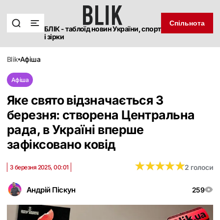
Спільнота
БЛІК - таблоїд новин України, спорт
і зірки
blik
афіша
Афіша
Яке свято відзначається 3
березня: створена Центральна
рада, в Україні вперше
зафіксовано ковід
★
★
★
★
★
★
★
★
★
★
2 голоси
3 березня 2025, 00:01
Андрій Піскун
259