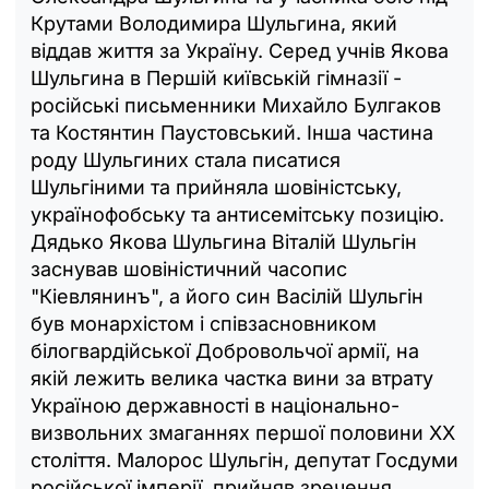
Крутами Володимира Шульгина, який
віддав життя за Україну. Серед учнів Якова
Шульгина в Першій київській гімназії -
російські письменники Михайло Булгаков
та Костянтин Паустовський. Інша частина
роду Шульгиних стала писатися
Шульгіними та прийняла шовіністську,
українофобську та антисемітську позицію.
Дядько Якова Шульгина Віталій Шульгін
заснував шовіністичний часопис
"Кіевлянинъ", а його син Васілій Шульгін
був монархістом і співзасновником
білогвардійської Добровольчої армії, на
якій лежить велика частка вини за втрату
Україною державності в національно-
визвольних змаганнях першої половини ХХ
століття. Малорос Шульгін, депутат Госдуми
російської імперії, прийняв зречення