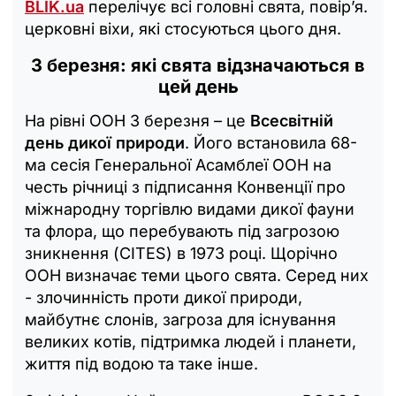
BLIK.ua
перелічує всі головні свята, повір’я.
церковні віхи, які стосуються цього дня.
3 березня: які свята відзначаються в
цей день
На рівні ООН 3 березня – це
Всесвітній
день дикої природи
. Його встановила 68-
ма сесія Генеральної Асамблеї ООН на
честь річниці з підписання Конвенції про
міжнародну торгівлю видами дикої фауни
та флора, що перебувають під загрозою
зникнення (CITES) в 1973 році. Щорічно
ООН визначає теми цього свята. Серед них
- злочинність проти дикої природи,
майбутнє слонів, загроза для існування
великих котів, підтримка людей і планети,
життя під водою та таке інше.