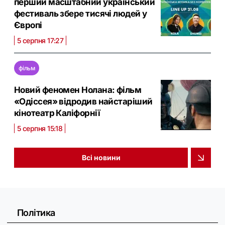
перший масштабний український
фестиваль збере тисячі людей у
Європі
5 серпня 17:27
фільм
Новий феномен Нолана: фільм
«Одіссея» відродив найстаріший
кінотеатр Каліфорнії
5 серпня 15:18
Всі новини
Політика