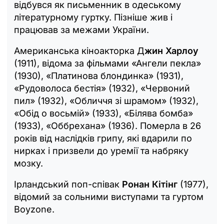
відбувся як письменник в одеському
літературному гуртку. Пізніше жив і
працював за межами України.
Американська кіноакторка Д
жин Харлоу
(1911), відома за фільмами «Ангели пекла»
(1930), «Платинова блондинка» (1931),
«Рудоволоса бестія» (1932), «Червоний
пил» (1932), «Обличчя зі шрамом» (1932),
«Обід о восьмій» (1933), «Білява бомба»
(1933), «Оббрехана» (1936). Померла в 26
років від наслідків грипу, які вдарили по
нирках і призвели до уремії та набряку
мозку.
Ірландський поп-співак
Ронан Кітінг
(1977),
відомий за сольними виступами та гуртом
Boyzone.