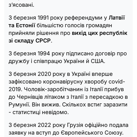
з’ясовані.
3 березня 1991 року референдуми у
Латвії
та Естонії
більшістю голосів громадян
прийняли рішення про
вихід цих республік
зі складу СРСР
.
3 березня 1994 року підписано договір про
дружбу і співпрацю України й США.
3 березня 2020 року в Україні вперше
зафіксовано коронавірусну хворобу covid-
2019. Чоловік-заробітчанин із Італії прибув
до Чернівців літаком з Італії з пересадкою в
Румунії. Він вижив. Скількох встиг заразити
- статистиці невідомо.
3 березня 2022 року Грузія офіційно подала
заявку на вступ до Європейського Союзу.