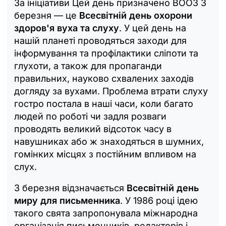
За ініціативи Цей день призначено ВООЗ 3
березня — це
Всесвітній день охорони
здоров'я вуха та слуху
. У цей день на
нашій планеті проводяться заходи для
інформування та профілактики сліпоти та
глухоти, а також для пропаганди
правильних, науково схвалених заходів
догляду за вухами. Проблема втрати слуху
гостро постала в наші часи, коли багато
людей по роботі чи задля розваги
проводять великий відсоток часу в
навушниках або ж знаходяться в шумних,
гомінких місцях з постійним впливом на
слух.
3 березня відзначається
Всесвітній день
миру для письменника
. У 1986 році ідею
такого свята запропонувала міжнародна
організація письменників, редакторів і