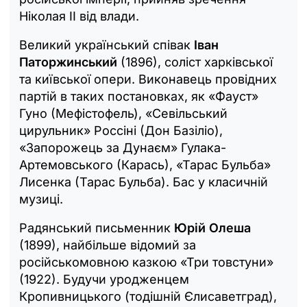
Ніколая ІІ від влади.
Великий український співак
Іван
Паторжинський
(1896), соліст харківської
та київської опери. Виконавець провідних
партій в таких постановках, як «Фауст»
Гуно (Мефістофель), «Севільський
цирульник» Россіні (Дон Базіліо),
«Запорожець за Дунаєм» Гулака-
Артемовського (Карась), «Тарас Бульба»
Лисенка (Тарас Бульба). Бас у класичній
музиці.
Радянський письменник
Юрій Олеша
(1899), найбільше відомий за
російськомовною казкою «Три товстуни»
(1922). Будучи уродженцем
Кропивницького (тодішній Єлисаветград),