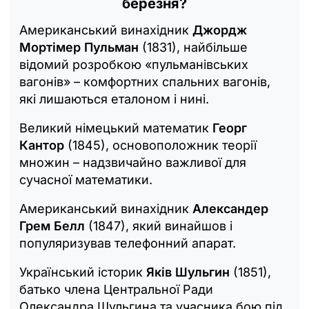
березня?
Американський винахідник
Джордж
Мортімер Пульман
(1831), найбільше
відомий розробкою «пульманівських
вагонів» – комфортних спальних вагонів,
які лишаються еталоном і нині.
Великий німецький математик
Георг
Кантор
(1845), основоположник теорії
множин – надзвичайно важливої для
сучасної математики.
Американський винахідник
Александер
Грем Белл
(1847), який винайшов і
популяризував телефонний апарат.
Український історик
Яків Шульгин
(1851),
батько члена Центральної Ради
Олександра Шульгина та учасника бою під