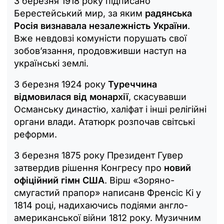
3 березня 1918 року підписано
Берестейський мир, за яким
радянська
Росія визнавала незалежність України
.
Вже невдовзі комуністи порушать свої
зобов’язання, продовживши наступ на
українські землі.
3 березня 1924 року
Туреччина
відмовилася від монархії
, скасувавши
Османську династію, халіфат і інші релігійні
органи влади. Ататюрк розпочав світські
реформи.
3 березня 1875 року Президент Гувер
затвердив рішення Конгресу про
новий
офіційний гімн США
. Вірш «Зоряно-
смугастий прапор» написанв Френсіс Кі у
1814 році, надихаючись подіями англо-
американської війни 1812 року. Музичним