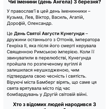
Чиї іменини (день Ангела) 3 березня?
У православ’ї в цей день іменинники –
Кузьма, Лев, Віктор, Василь, Агапій,
Дорофій, Олександр.
Це
День Святої Августи Кунегунди
–
дружини останнього з Оттонів, імператора
Генріха ІІ, яка після його смерті керувала
Священною Римською імперією. Коли її
звинуватили в перелюбстві, Кунегунда
пройшла по розпеченому вугіллі й
залишилася неушкодженою, чим
підтвердила свою чесність і святість.
Віруючі міста Бамберг вірять, що саме ця
свята врятувала місто під час
бомбардувань у Другій світовій війні.
Хто з відомих людей народився 3