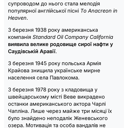
супроводом до нього стала мелодія
популярної англійської пісні
To Anacreon in
Heaven
.
3 березня 1938 року американська
компанія
Standard Oil Company California
виявила велике родовище сирої нафти у
Саудівській Аравії
.
3 березня 1945 року польська Армія
Крайова знищила українське мирне
населення села Павлокома.
3 березня 1978 року з кладовища у
швейцарському місті Веве викрадено
останки американського актора Чарлі
Чапліна. Лише через майже три місяці їх
було знайдено неподалік Женевського
озера. Мотивація та особа вандалів не