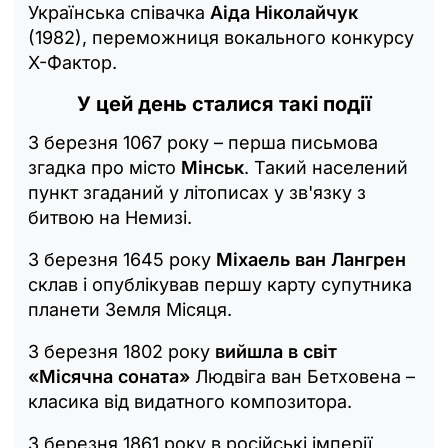
Українська співачка
Аіда Ніколайчук
(1982), переможниця вокального конкурсу
X-Фактор.
У цей день сталися такі події
3 березня 1067 року – перша письмова
згадка про місто
Мінськ
. Такий населений
пункт згаданий у літописах у зв'язку з
битвою на Немизі.
3 березня 1645 року
Міхаель ван Лангрен
склав і опублікував першу карту супутника
планети Земля Місяця.
3 березня 1802 року
вийшла в світ
«Місячна соната»
Людвіга ван Бетховена –
класика від видатного композитора.
3 березня 1861 року в російські імперії