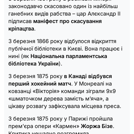
законодавчо скасовано один із найбільш
ганебних видів рабства – цар Алєксандр II
підписав
маніфест про скасування
кріпацтва
.
3 березня 1866 року відбулося відкриття
публічної бібліотеки в Києві. Вона працює і
нині (як
Національна парламентська
бібліотека України
).
3 березня 1875 року
в Канаді відбувся
перший хокейний матч
. У Монреалі на
ковзанці «Вікторія» команди зіграли 9х9
«шматочком дерева замість м’яча», а
цікаву розвагу зафіксувала місцева преса.
3 березня 1875 року у Парижі пройшла
прем'єра опери «Кармен»
Жоржа Бізе
.
Критика нещадно розгромила