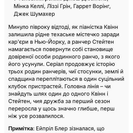
Мінка Келлі, Ліззі Грін, Гаррет Ворінг,
Джек Шумахер
Минуло півроку відтоді, як піаністка Квінн
залишила рідне техаське містечко заради
кар'єри в Нью-Йорку, а ранчер Стейтен
намагається повернути собі становище
довіреної особи родинного ранчо, з якого
його усунули. Серіал продовжує історію
трьох родин ранчерів, чиї стосунки, землі й
спадщина переплітаються в один суцільний
клубок пристрастей. Головна лінія – чи
знайдуть шлях один до одного Квінн і
Стейтен, чия дружба за перший сезон
переросла у щось значно глибше, перш
ніж усе розвалилося.
Примітка
: Ейпріл Блер зізналася, що