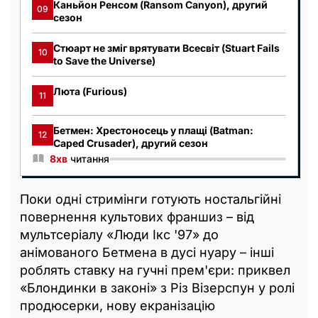
Каньйон Ренсом (Ransom Canyon), другий
09
сезон
Стюарт не зміг врятувати Всесвіт (Stuart Fails
10
to Save the Universe)
Люта (Furious)
11
Бетмен: Хрестоносець у плащі (Batman:
12
Caped Crusader), другий сезон
8хв
читання
Поки одні стримінги готують ностальгійні
повернення культових франшиз – від
мультсеріалу «Люди Ікс '97» до
анімованого Бетмена в дусі нуару – інші
роблять ставку на гучні прем'єри: приквел
«Блондинки в законі» з Різ Візерспун у ролі
продюсерки, нову екранізацію