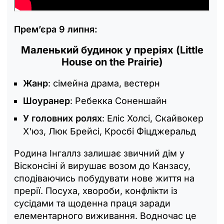
Прем’єра 9 липня:
Маленький будинок у преріях (Little
House on the Prairie)
Жанр
: сімейна драма, вестерн
Шоуранер
: Ребекка Соненшайн
У головних ролях
: Еліс Холсі, Скайвокер
Х'юз, Люк Брейсі, Кросбі Фіцджеральд
Родина Інгаллз залишає звичний дім у
Вісконсіні й вирушає возом до Канзасу,
сподіваючись побудувати нове життя на
прерії. Посуха, хвороби, конфлікти із
сусідами та щоденна праця заради
елементарного виживання. Водночас це