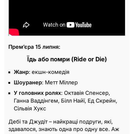
Прем’єра 15 липня:
Їдь або помри (Ride or Die)
Жанр
: екшн-комедія
Шоуранер
: Метт Міллер
У головних ролях
: Октавія Спенсер,
Ганна Ваддінгем, Білл Найї, Ед Скрейн,
Сільвія Хукс
Дебі та Джудіт – найкращі подруги, які,
здавалося, знають одна про одну все. Аж