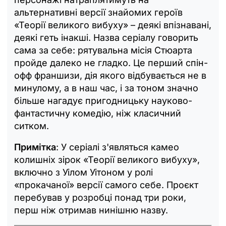
альтернативні версії знайомих героїв
«Теорії великого вибуху» – деякі впізнавані,
деякі геть інакші. Назва серіалу говорить
сама за себе: рятувальна місія Стюарта
пройде далеко не гладко. Це перший спін-
офф франшизи, дія якого відбувається не в
минулому, а в наш час, і за тоном значно
більше нагадує пригодницьку науково-
фантастичну комедію, ніж класичний
ситком.
Примітка
: У серіалі з'являться камео
колишніх зірок «Теорії великого вибуху»,
включно з Уілом Уітоном у ролі
«прокачаної» версії самого себе. Проєкт
перебував у розробці понад три роки,
перш ніж отримав нинішню назву.