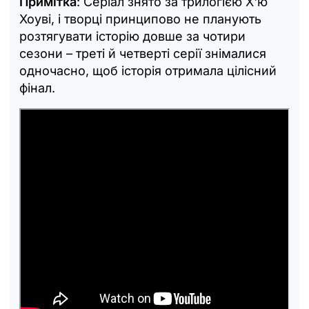
Примітка
: Серіал знято за трилогією Х'ю
Хоуві, і творці принципово не планують
розтягувати історію довше за чотири
сезони – треті й четверті серії знімалися
одночасно, щоб історія отримала цілісний
фінал.