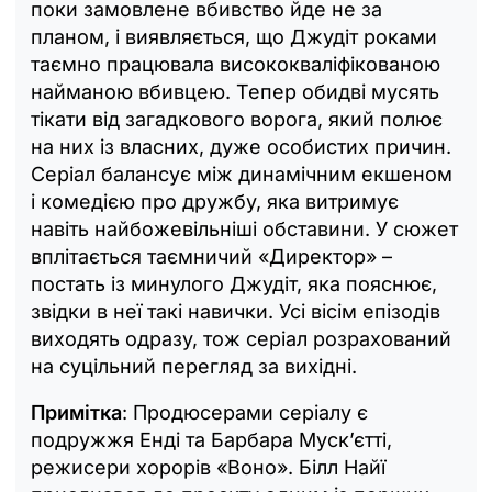
поки замовлене вбивство йде не за
планом, і виявляється, що Джудіт роками
таємно працювала висококваліфікованою
найманою вбивцею. Тепер обидві мусять
тікати від загадкового ворога, який полює
на них із власних, дуже особистих причин.
Серіал балансує між динамічним екшеном
і комедією про дружбу, яка витримує
навіть найбожевільніші обставини. У сюжет
вплітається таємничий «Директор» –
постать із минулого Джудіт, яка пояснює,
звідки в неї такі навички. Усі вісім епізодів
виходять одразу, тож серіал розрахований
на суцільний перегляд за вихідні.
Примітка
: Продюсерами серіалу є
подружжя Енді та Барбара Мускʼєтті,
режисери хорорів «Воно». Білл Найї