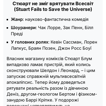
Стюарт не зміг врятувати Всесвіт
(Stuart Fails to Save the Universe)
Жанр
: науково-фантастична комедія
Шоуранери
: Чак Лорре, Зак Пенн, Білл
Преді
У головних ролях
: Кевін Сассман, Лорен
Лапкус, Браян Позен, Джон Росс Боуї
Власник магазину коміксів Стюарт Блум
випадково ламає пристрій, який колись
сконструювали Шелдон і Леонард, – і цим
запускає справжній мультивсесвітній
апокаліпсис. Тепер йому доведеться
рятувати реальність разом із дівчиною
Деніз, другом-геологом Бертом і фізиком-
занудою Баррі Кріпке. У подорожі
персонажі натраплятимуть на