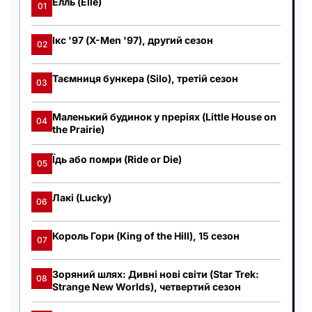
Елль (Elle)
01
Ікс '97 (X-Men '97), другий сезон
02
Таємниця бункера (Silo), третій сезон
03
Маленький будинок у преріях (Little House on
04
the Prairie)
Їдь або помри (Ride or Die)
05
Лакі (Lucky)
06
Король Гори (King of the Hill), 15 сезон
07
Зоряний шлях: Дивні нові світи (Star Trek:
08
Strange New Worlds), четвертий сезон