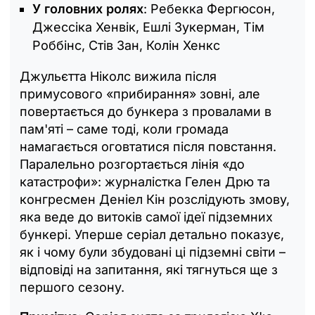
У головних ролях
: Ребекка Фергюсон,
Джессіка Хенвік, Ешлі Зукерман, Тім
Роббінс, Стів Зан, Колін Хенкс
Джульєтта Ніколс вижила після
примусового «прибирання» зовні, але
повертається до бункера з провалами в
пам'яті – саме тоді, коли громада
намагається оговтатися після повстання.
Паралельно розгортається лінія «до
катастрофи»: журналістка Гелен Дрю та
конгресмен Деніел Кін розслідують змову,
яка веде до витоків самої ідеї підземних
бункері. Уперше серіал детально показує,
як і чому були збудовані ці підземні світи –
відповіді на запитання, які тягнуться ще з
першого сезону.