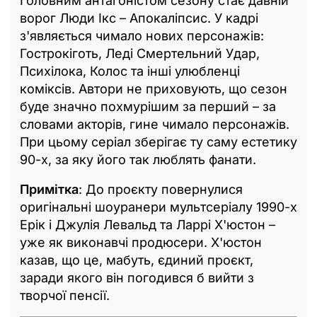
Головним антагоністом сезону стає давній
ворог Люди Ікс – Апокаліпсис. У кадрі
з'являється чимало нових персонажів:
Гострокіготь, Леді Смертельний Удар,
Психілока, Колос та інші улюбленці
коміксів. Автори не приховують, що сезон
буде значно похмурішим за перший – за
словами акторів, гине чимало персонажів.
При цьому серіал зберігає ту саму естетику
90-х, за яку його так люблять фанати.
Примітка
: До проєкту повернулися
оригінальні шоуранери мультсеріалу 1990-х
Ерік і Джулія Левальд та Ларрі Х'юстон –
уже як виконавчі продюсери. Х'юстон
казав, що це, мабуть, єдиний проєкт,
заради якого він погодився б вийти з
творчої пенсії.