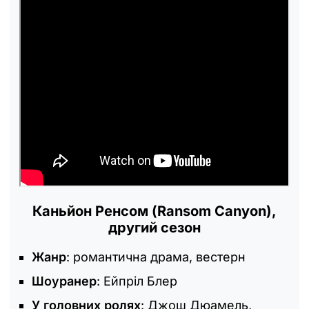
Каньйон Ренсом (Ransom Canyon),
другий сезон
Жанр
: романтична драма, вестерн
Шоуранер
: Ейпріл Блер
У головних ролях
: Джош Дюамель,