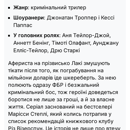
Жанр
: кримінальний трилер
Шоуранери
: Джонатан Троппер і Кессі
Паппас
У головних ролях
: Аня Тейлор-Джой,
Аннетт Бенінг, Тімоті Олафант, Аунджану
Елліс-Тейлор, Дрю Старкі
Афериста на прізвисько Лакі змушують
тікати після того, як пограбування на
мільйони доларів іде шкереберть. За нею
полюють одразу ФБР і безжальний
кримінальний бос, тож героїні доведеться
боротися не лише за гроші, а й за власне
життя. Серіал заснований на бестселері
Марісси Степлі, який колись потрапив у
список рекомендацій книжкового клубу
Різ Візерспун. Це історія не лише про втечу