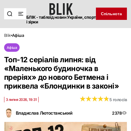
Спільнота
БЛІК - таблоїд новин України, спорт
і зірки
blik
афіша
Афіша
Топ-12 серіалів липня: від
«Маленького будиночка в
преріях» до нового Бетмена і
приквела «Блондинки в законі»
★
★
★
★
★
★
★
★
★
★
5 голосів
3 липня 2026, 19:31
Владислав Лютостанський
2378