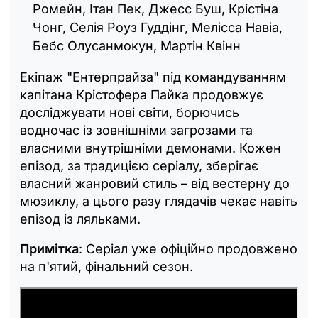
Ромейн, Ітан Пек, Джесс Буш, Крістіна
Чонг, Селія Роуз Гуддінг, Мелісса Навіа,
Бебс Олусанмокун, Мартін Квінн
Екіпаж "Ентерпрайза" під командуванням
капітана Крістофера Пайка продовжує
досліджувати нові світи, борючись
водночас із зовнішніми загрозами та
власними внутрішніми демонами. Кожен
епізод, за традицією серіалу, зберігає
власний жанровий стиль – від вестерну до
мюзиклу, а цього разу глядачів чекає навіть
епізод із ляльками.
Примітка
: Серіал уже офіційно продовжено
на п'ятий, фінальний сезон.