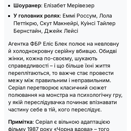
Шоуранер
: Елізабет Мерівезер
У головних ролях
: Еммі Россум, Лола
Петтікрю, Скут Макнейрі, Куінсі Тайлер
Бернстайн, Джейк Лейсі
Агентка ФБР Еліс Блек полює на невловну
й холоднокровну серійну вбивцю. Обидві
жінки, кожна по-своєму, шукають
справедливості – і що більше їхні життя
переплітаються, то важче стає провести
межу між правильним і неправильним.
Серіал перетворює класичний сюжет
полювання на монстра на психологічну гру,
у якій переслідувачка починає впізнавати
частину себе в тій, кого переслідує.
Примітка
: Серіал є вільною адаптацією
фільму 1987 року «Чорна вдова» – того