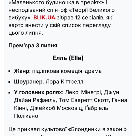
«Маленького будиночка в преріях» і
несподіваний спін-оф «Теорії Великого
вибуху».
BLIK.UA
зібрав 12 серіалів, які
варто внести у свій список перегляду
цього липня.
Прем’єра 3 липня:
Елль (Elle)
Жанр
: підліткова комедія-драма
Шоуранер
: Лора Кіттрелл
У головних ролях
: Лексі Мінетрі, Джун
Дайан Рафаель, Том Еверетт Скотт, Ганна
Кінні, Джейкоб Московіц, Ґабріель
Полікано
Це приквел культової «Блондинки в законі»