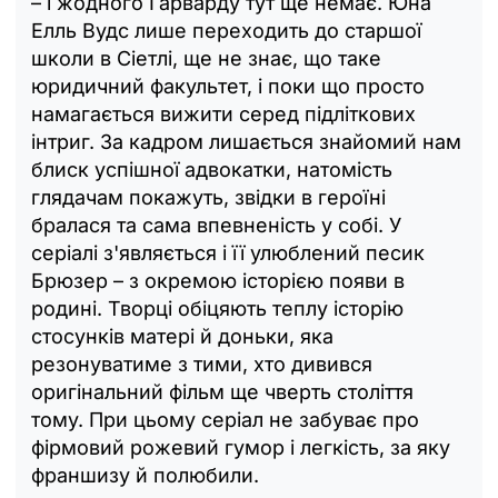
– і жодного Гарварду тут ще немає. Юна
Елль Вудс лише переходить до старшої
школи в Сіетлі, ще не знає, що таке
юридичний факультет, і поки що просто
намагається вижити серед підліткових
інтриг. За кадром лишається знайомий нам
блиск успішної адвокатки, натомість
глядачам покажуть, звідки в героїні
бралася та сама впевненість у собі. У
серіалі з'являється і її улюблений песик
Брюзер – з окремою історією появи в
родині. Творці обіцяють теплу історію
стосунків матері й доньки, яка
резонуватиме з тими, хто дивився
оригінальний фільм ще чверть століття
тому. При цьому серіал не забуває про
фірмовий рожевий гумор і легкість, за яку
франшизу й полюбили.