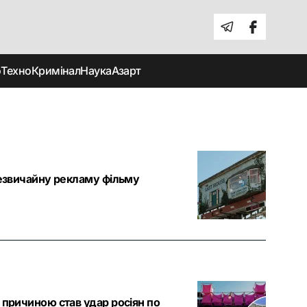
о
Техно
Кримінал
Наука
Азарт
 незвичайну рекламу фільму
 причиною став удар росіян по