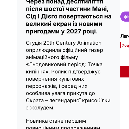
Через понад десятиліття
після шостої частини Мані,
Сід і Дієго повертаються на
фі
великий екран із новими
пригодами у 2027 році.
Лег
Студія 20th Century Animation
7 се
оприлюднила офіційний тизер
анімаційного фільму
«Льодовиковий період: Точка
кипіння». Ролик підтверджує
повернення культових
персонажів, і серед них
особлива увага прикута до
Скрата – легендарної крисобілки
з жолудем.
Новинка стане першим
повноцінним продовженням