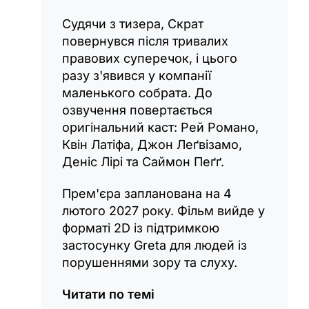
Судячи з тизера, Скрат
повернувся після тривалих
правових суперечок, і цього
разу з'явився у компанії
маленького собрата. До
озвучення повертається
оригінальний каст: Рей Романо,
Квін Латіфа, Джон Леґвізамо,
Деніс Лірі та Саймон Пеґґ.
Прем'єра запланована на 4
лютого 2027 року. Фільм вийде у
форматі 2D із підтримкою
застосунку Greta для людей із
порушеннями зору та слуху.
Читати по темі