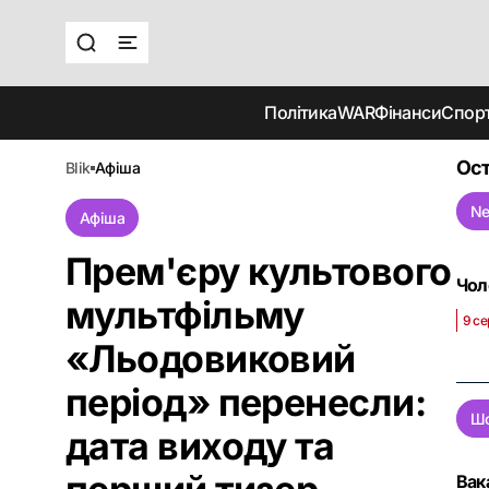
Політика
WAR
Фінанси
Спор
Ост
blik
афіша
Ne
Афіша
Прем'єру культового
Чол
мультфільму
9 се
«Льодовиковий
період» перенесли:
Шо
дата виходу та
Вак