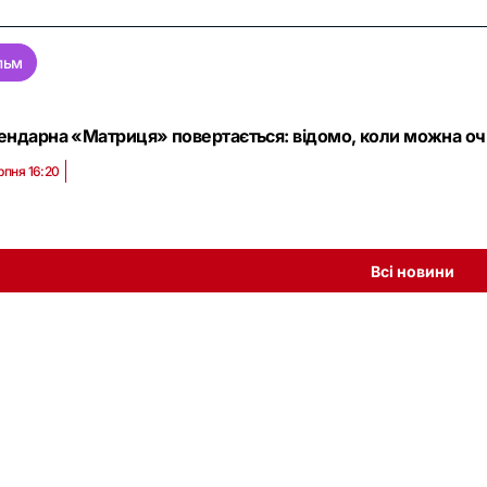
льм
ендарна «Матриця» повертається: відомо, коли можна оч
рпня 16:20
Всі новини