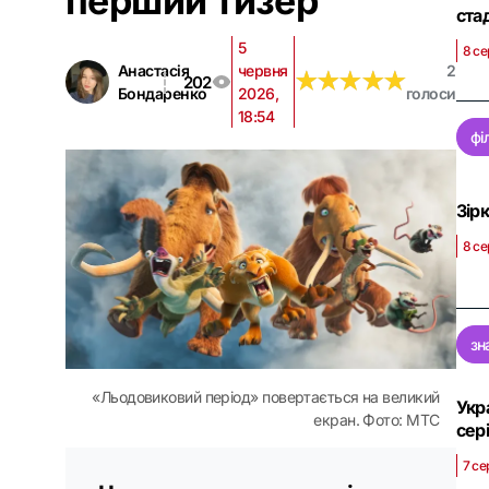
перший тизер
ста
5
8 се
Анастасія
червня
2
★
★
★
★
★
★
★
★
★
★
202
Бондаренко
2026,
голоси
18:54
фі
Зір
8 се
зн
«Льодовиковий період» повертається на великий
Укр
екран. Фото: МТС
сер
7 се