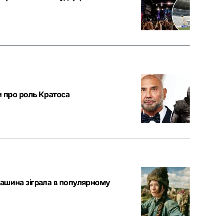
и про роль Кратоса
кашина зіграла в популярному