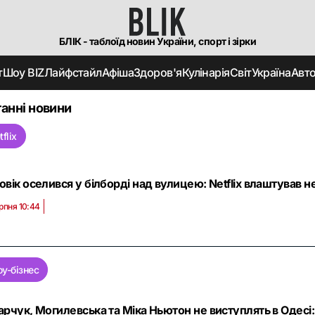
БЛІК - таблоїд новин України, спорт і зірки
т
Шоу BIZ
Лайфстайл
Афіша
Здоров'я
Кулінарія
Світ
Україна
Авт
анні новини
tflix
овік оселився у білборді над вулицею: Netflix влаштував
рпня 10:44
у-бізнес
арчук, Могилевська та Міка Ньютон не виступлять в Одесі: