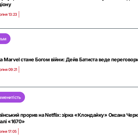
діону
рпня 13:23
льм
ка Marvel стане Богом війни: Дейв Батиста веде переговор
рпня 09:21
аменитість
аїнський прорив на Netflix: зірка «Клондайку» Оксана Чер
іалі «1670»
рпня 17:05