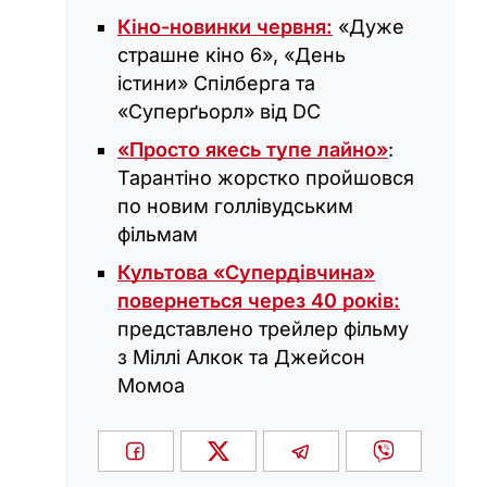
Кіно-новинки червня:
«Дуже
страшне кіно 6», «День
істини» Спілберга та
«Суперґьорл» від DC
«Просто якесь тупе лайно»
:
Тарантіно жорстко пройшовся
по новим голлівудським
фільмам
Культова «Супердівчина»
повернеться через 40 років:
представлено трейлер фільму
з Міллі Алкок та Джейсон
Момоа