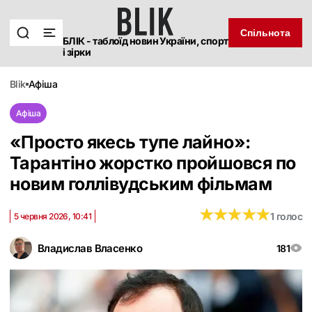
Спільнота
БЛІК - таблоїд новин України, спорт
і зірки
blik
афіша
Афіша
«Просто якесь тупе лайно»:
Тарантіно жорстко пройшовся по
новим голлівудським фільмам
★
★
★
★
★
★
★
★
★
★
1 голос
5 червня 2026, 10:41
Владислав Власенко
181