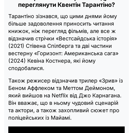
переглянути Квентін Тарантіно?
Тарантіно зізнався, що цими днями йому
більше задоволення приносить читання
книжок, ніж перегляд фільмів, але все ж
відзначив стрічки «Вестсайдська історія»
(2021) Стівена Спілберга та дві частини
вестерну «Горизонт: Американська сага»
(2024) Кевіна Костнера, які йому
сподобалися.
Також режисер відзначив трилер «Зрив» із
Беном Аффлеком та Меттом Деймоном,
який вийшов на Netflix від Джо Карнагана.
Він вважає, що в ньому чудовий сценарій
та актори, а також захопливий сюжет про
поліцейських із Майамі.