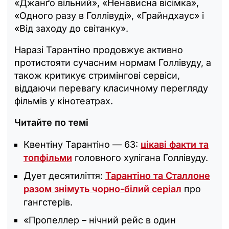
«Джанґо вільний», «Ненависна вісімка»,
«Одного разу в Голлівуді», «Грайндхаус» і
«Від заходу до світанку».
Наразі Тарантіно продовжує активно
протистояти сучасним нормам Голлівуду, а
також критикує стримінгові сервіси,
віддаючи перевагу класичному перегляду
фільмів у кінотеатрах.
Читайте по темі
Квентіну Тарантіно — 63:
цікаві факти та
топфільми
головного хулігана Голлівуду.
Дует десятиліття:
Тарантіно та Сталлоне
разом знімуть чорно-білий серіал
про
гангстерів.
«Пропеллер – нічний рейс в один