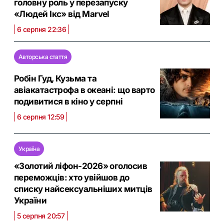
головну роль у перезапуску
«Людей Ікс» від Marvel
6 серпня 22:36
Авторська стаття
Робін Гуд, Кузьма та
авіакатастрофа в океані: що варто
подивитися в кіно у серпні
6 серпня 12:59
Україна
«Золотий ліфон-2026» оголосив
переможців: хто увійшов до
списку найсексуальніших митців
України
5 серпня 20:57