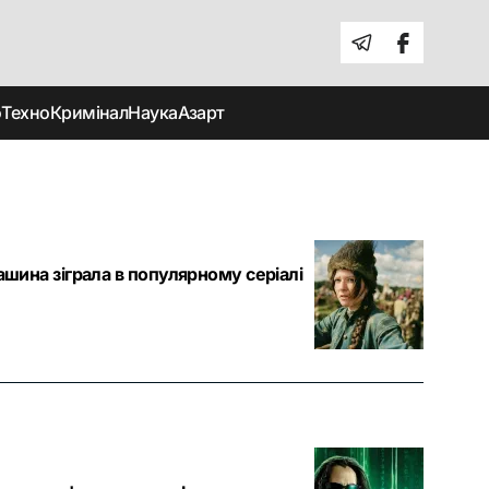
о
Техно
Кримінал
Наука
Азарт
ашина зіграла в популярному серіалі