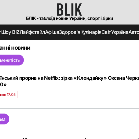
БЛІК - таблоїд новин України, спорт і зірки
т
Шоу BIZ
Лайфстайл
Афіша
Здоров'я
Кулінарія
Світ
Україна
Авт
анні новини
менитість
їнський прорив на Netflix: зірка «Клондайку» Оксана Черк
70»
пня 17:05
льм