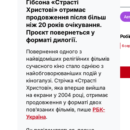
Гібсона «Страсті
Христові» отримає
продовження після більш
Авт
ніж 20 років очікування.
Проєкт повернеться у
Робі
форматі дилогії.
6 сер
Повернення одного з
найвідоміших релігійних фільмів
сучасного кіно стало однією з
найобговорюваніших подій у
кіногалузі. Стрічка «Страсті
Христові», яка вперше вийшла
на екрани у 2004 році, отримає
продовження у форматі двох
пов’язаних фільмів, пише
РБК-
Україна
.