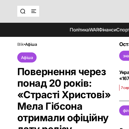
Політика
WAR
Фінанси
Спор
Ост
blik
афіша
зна
Афіша
Повернення через
Укра
«16
понад 20 років:
7 сер
«Страсті Христові»
Мела Гібсона
фі
отримали офіційну