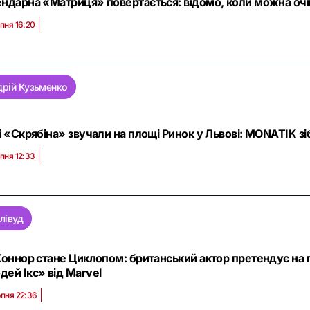
ндарна «Матриця» повертається: відомо, коли можна очі
пня 16:20
дрій Кузьменко
і «Скрябіна» звучали на площі Ринок у Львові: MONATIK зі
пня 12:33
лівуд
Коннор стане Циклопом: британський актор претендує на 
ей Ікс» від Marvel
рпня 22:36