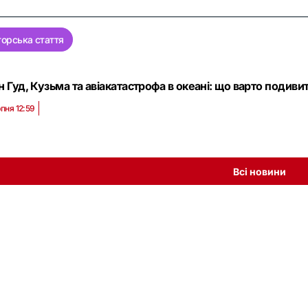
орська стаття
н Гуд, Кузьма та авіакатастрофа в океані: що варто подивит
пня 12:59
Всі новини