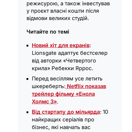
режисурою, а також інвестував
у проєкт власні кошти після
відмови великих студій.
Читайте по темі
Новий хіт для екранів
:
Lionsgate адаптує бестселер
від авторки «Четвертого
крила» Ребекки Яррос.
Перед весіллям усе летить
шкереберть:
Netflix показав
трейлер фільму «Енола
Холмс 3»
.
Від стартапу до мільярда
: 10
найкращих серіалів про
бізнес, які навчать вас