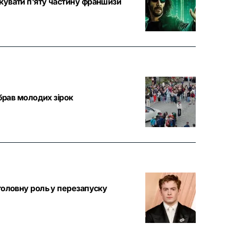
кувати п'яту частину франшизи
брав молодих зірок
головну роль у перезапуску