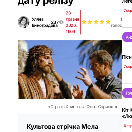
дату релізу
Леге
7 сер
28
Уляна
травня
1
★
★
★
★
★
★
★
★
★
★
237
Виноградова
2026,
голос
11:09
Ан
Пісн
7 сер
Гол
«Страсті Христові». Фото: Скриншот
Кіт 
«Люд
Культова стрічка Мела
6 се