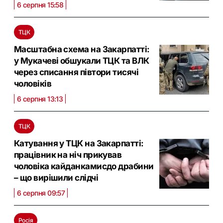
6 серпня 15:58
ТЦК
Масштабна схема на Закарпатті:
у Мукачеві обшукали ТЦК та ВЛК
через списання півтори тисячі
чоловіків
6 серпня 13:13
ТЦК
Катування у ТЦК на Закарпатті:
працівник на ніч прикував
чоловіка кайданкамисдо драбини
– що вирішили слідчі
6 серпня 09:57
Росія