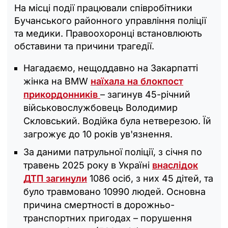
На місці події працювали співробітники
Бучанського районного управління поліції
та медики. Правоохоронці встановлюють
обставини та причини трагедії.
Нагадаємо, нещоддавно на Закарпатті
жінка на BMW
наїхала на блокпост
прикордонників
– загинув 45-річний
військовослужбовець Володимир
Скловський. Водійка була нетверезою. Їй
загрожує до 10 років ув'язнення.
За даними патрульної поліції, з січня по
травень 2025 року в Україні
внаслідок
ДТП загинули
1086 осіб, з них 45 дітей, та
було травмовано 10990 людей. Основна
причина смертності в дорожньо-
транспортних пригодах – порушення