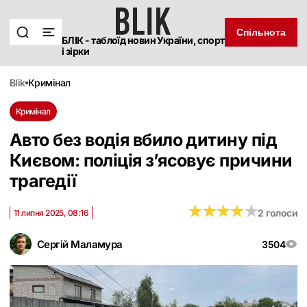
Спільнота
БЛІК - таблоїд новин України, спорт
і зірки
blik
кримінал
Кримінал
Авто без водія вбило дитину під
Києвом: поліція з’ясовує причини
трагедії
★
★
★
★
★
★
★
★
★
★
2 голоси
11 липня 2025, 08:16
Сергій Маламура
3504