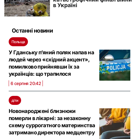
Останні новини
Польща
У Гданську п’яний поляк напав на
людей через «східний акцент»,
помилково прийнявши їх за
українців: що трапилося
6 серпня 20:42
діти
Новонароджені близнюки
померли в лікарні: за незаконну
схему суррогатного материнства
затримано директора медцентру