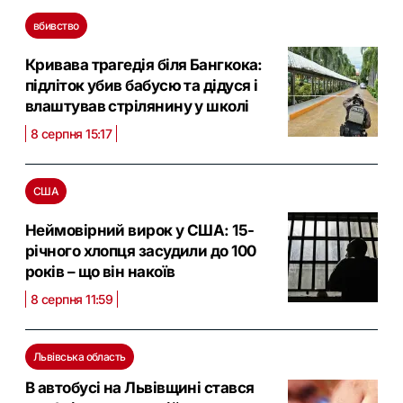
вбивство
Кривава трагедія біля Бангкока:
підліток убив бабусю та дідуся і
влаштував стрілянину у школі
8 серпня 15:17
США
Неймовірний вирок у США: 15-
річного хлопця засудили до 100
років – що він накоїв
8 серпня 11:59
Львівська область
В автобусі на Львівщині стався