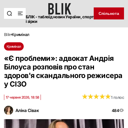
Спільнота
БЛІК - таблоїд новин України, спорт
і зірки
blik
кримінал
Кримінал
«Є проблеми»: адвокат Андрія
Білоуса розповів про стан
здоров'я скандального режисера
у СІЗО
★
★
★
★
★
★
★
★
★
★
1 голос
17 червня 2026, 18:58
Аліна Сівак
484