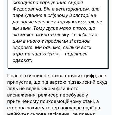
складністю харчування Андрія
Федоровича. Він є вегетаріанцем, але
перебування в слідчому ізоляторі не
дозволяє человеку харчуватися так, як
він звик. Тому дуже мало є того, що
він може вживати як їжу. І в зв’язку з
цим в нього є проблеми зі станом
здоров’я. Ми бачимо, скільки ваги
втратив наш клієнт», – поділився
адвокат.
Правозахисник не назвав точних цифр, але
припустив, що під вартою підзахисний схуд
ледь не вдвічі. Окрім фізичного
виснаження, режисер перебуває у
пригніченому психоемоційному стані, а
сторона захисту тепер покладає надії на
майбутнє судове засідання, де планує