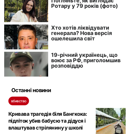
Останні новини
вбивство
Кривава трагедія біля Бангкока:
підліток убив бабусю та дідуся і
влаштував стрілянину у школі