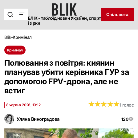
Спільнота
БЛІК - таблоїд новин України, спорт
і зірки
blik
кримінал
Кримінал
Полювання з повітря: киянин
планував убити керівника ГУР за
допомогою FPV-дрона, але не
встиг
★
★
★
★
★
★
★
★
★
★
1 голос
8 червня 2026, 10:12
Уляна Виноградова
120