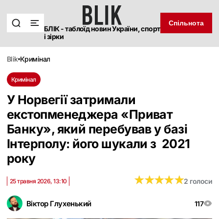
Спільнота
БЛІК - таблоїд новин України, спорт
і зірки
blik
кримінал
Кримінал
У Норвегії затримали
екстопменеджера «Приват
Банку», який перебував у базі
Інтерполу: його шукали з 2021
року
★
★
★
★
★
★
★
★
★
★
2 голоси
25 травня 2026, 13:10
Віктор Глухенький
117