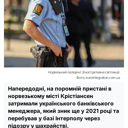
Норвезький поліціянт (ілюстративна світлина).
Фото: eurointegration.com.ua
Напередодні, на поромній пристані в
норвезькому місті Крістіансен
затримали українського банківського
менеджера, який зник ще у 2021 році та
перебував у базі Інтерполу через
підозру у шахрайстві.