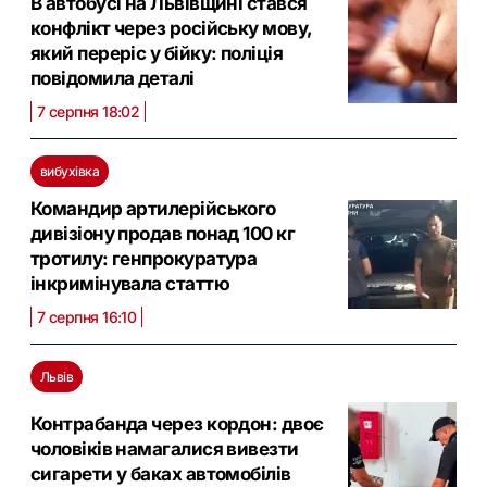
В автобусі на Львівщині стався
конфлікт через російську мову,
який переріс у бійку: поліція
повідомила деталі
7 серпня 18:02
вибухівка
Командир артилерійського
дивізіону продав понад 100 кг
тротилу: генпрокуратура
інкримінувала статтю
7 серпня 16:10
Львів
Контрабанда через кордон: двоє
чоловіків намагалися вивезти
сигарети у баках автомобілів