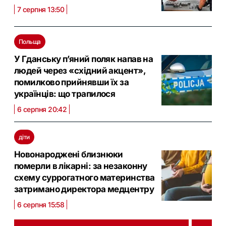
7 серпня 13:50
Польща
У Гданську п’яний поляк напав на
людей через «східний акцент»,
помилково прийнявши їх за
українців: що трапилося
6 серпня 20:42
діти
Новонароджені близнюки
померли в лікарні: за незаконну
схему суррогатного материнства
затримано директора медцентру
6 серпня 15:58