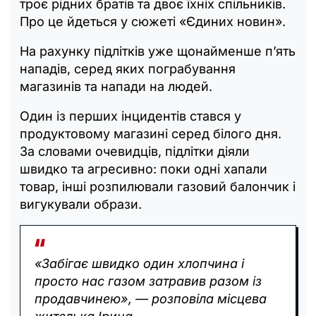
троє рідних братів та двоє їхніх спільників.
Про це йдеться у сюжеті «Єдиних новин».
На рахунку підлітків уже щонайменше п’ять
нападів, серед яких пограбування
магазинів та напади на людей.
Один із перших інцидентів стався у
продуктовому магазині серед білого дня.
За словами очевидців, підлітки діяли
швидко та агресивно: поки одні хапали
товар, інші розпилювали газовий балончик і
вигукували образи.
«Забігає швидко один хлопчина і
просто нас газом затравив разом із
продавчинею», — розповіла місцева