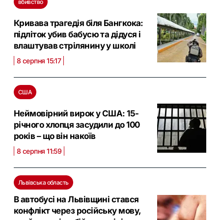
вбивство
Кривава трагедія біля Бангкока:
підліток убив бабусю та дідуся і
влаштував стрілянину у школі
8 серпня 15:17
США
Неймовірний вирок у США: 15-
річного хлопця засудили до 100
років – що він накоїв
8 серпня 11:59
Львівська область
В автобусі на Львівщині стався
конфлікт через російську мову,