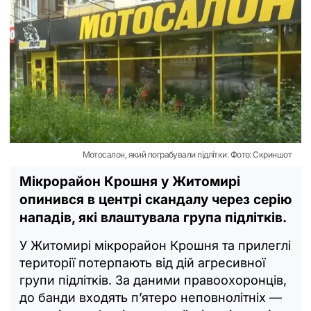
Мотосалон, який пограбували підлітки. Фото: Скриншот
Мікрорайон Крошня у Житомирі
опинився в центрі скандалу через серію
нападів, які влаштувала група підлітків.
У Житомирі мікрорайон Крошня та прилеглі
території потерпають від дій агресивної
групи підлітків. За даними правоохоронців,
до банди входять п’ятеро неповнолітніх —