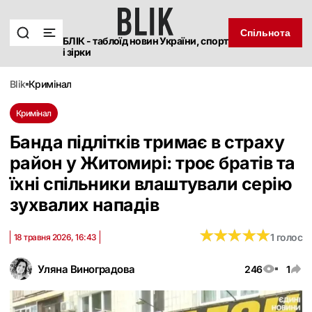
Спільнота
БЛІК - таблоїд новин України, спорт
і зірки
blik
кримінал
Кримінал
Банда підлітків тримає в страху
район у Житомирі: троє братів та
їхні спільники влаштували серію
зухвалих нападів
★
★
★
★
★
★
★
★
★
★
1 голос
18 травня 2026, 16:43
Уляна Виноградова
246
1