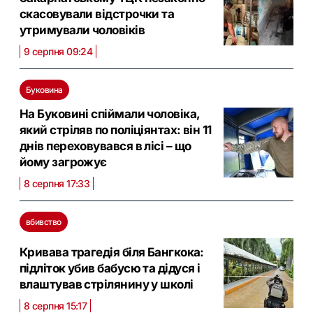
скасовували відстрочки та
утримували чоловіків
9 серпня 09:24
Буковина
На Буковині спіймали чоловіка,
який стріляв по поліціянтах: він 11
днів переховувався в лісі – що
йому загрожує
8 серпня 17:33
вбивство
Кривава трагедія біля Бангкока:
підліток убив бабусю та дідуся і
влаштував стрілянину у школі
8 серпня 15:17