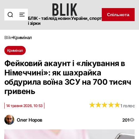
Спільнота
БЛІК - таблоїд новин України, спорт
і зірки
blik
кримінал
Кримінал
Фейковий акаунт і «лікування в
Німеччині»: як шахрайка
обдурила воїна ЗСУ на 700 тисяч
гривень
★
★
★
★
★
★
★
★
★
★
1 голос
14 травня 2026, 10:53
Олег Норов
201