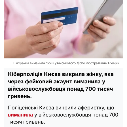
Шахрайка виманила гроші у військового. Фото ілюстративне: Freepik
Кіберполіція Києва викрила жінку, яка
через фейковий акаунт виманила у
військовослужбовця понад 700 тисяч
гривень.
Поліцейські Києва викрили аферистку, що
виманила
у військовослужбовця понад 700
тисяч гривень.