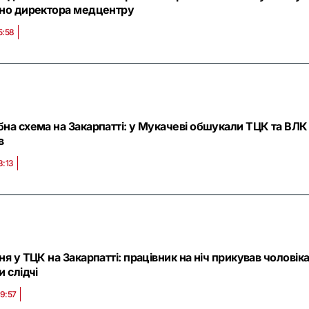
но директора медцентру
5:58
на схема на Закарпатті: у Мукачеві обшукали ТЦК та ВЛК 
в
3:13
ня у ТЦК на Закарпатті: працівник на ніч прикував чолові
 слідчі
9:57