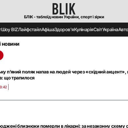
БЛІК - таблоїд новин України, спорт і зірки
т
Шоу BIZ
Лайфстайл
Афіша
Здоров'я
Кулінарія
Світ
Україна
Авт
і новини
ьку п’яний поляк напав на людей через «східний акцент»,
в: що трапилося
0:42
оджені близнюки померли в лікарні: за незаконну схему 