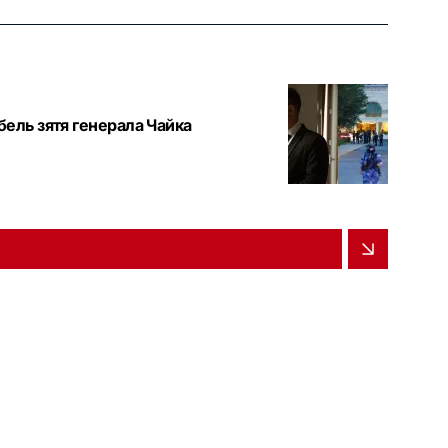
ибель зятя генерала Чайка