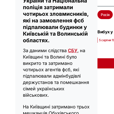
України та Національна
поліція затримали
чотирьох зловмисників,
Росія
які на замовлення фсб
підпалювали будинки у
Вибух у 
Київській та Волинській
областях.
5 серпня 1
За даними слідства
СБУ
, на
Київщині та Волині було
викрито та затримано
чотирьох агентів фсб, які
підпалювали адмінбудівлі
держустанов та помешкання
сімей українських
військових.
На Київщині затримано трьох
мешканців Обухівського