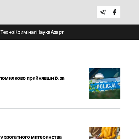
о
Техно
Кримінал
Наука
Азарт
 помилково прийнявши їх за
суррогатного материнства