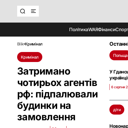
Політика
WAR
Фінанси
Спор
Останн
blik
кримінал
Польща
Кримінал
Затримано
У Гданс
українці
чотирьох агентів
6 серпня 2
рф: підпалювали
будинки на
діти
замовлення
Новонар