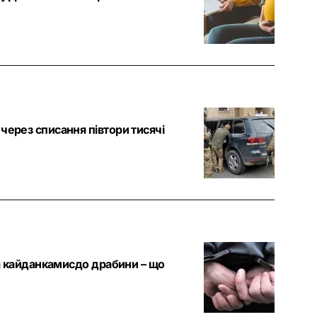
через списання півтори тисячі
ка кайданкамисдо драбини – що