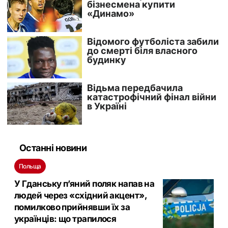
Останні новини
Польща
У Гданську п’яний поляк напав на
людей через «східний акцент»,
помилково прийнявши їх за
українців: що трапилося