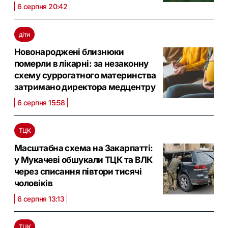
6 серпня 20:42
діти
Новонароджені близнюки
померли в лікарні: за незаконну
схему суррогатного материнства
затримано директора медцентру
6 серпня 15:58
ТЦК
Масштабна схема на Закарпатті:
у Мукачеві обшукали ТЦК та ВЛК
через списання півтори тисячі
чоловіків
6 серпня 13:13
ТЦК