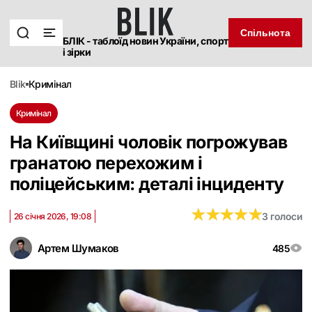
Спільнота
БЛІК - таблоїд новин України, спорт
і зірки
blik
кримінал
Кримінал
На Київщині чоловік погрожував
гранатою перехожим і
поліцейським: деталі інциденту
★
★
★
★
★
★
★
★
★
★
3 голоси
26 січня 2026, 19:08
Артем Шумаков
485