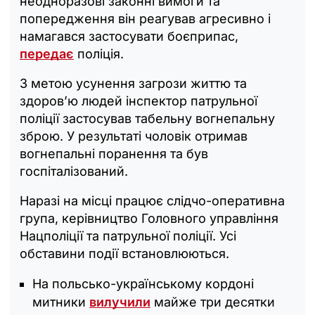
неодноразові законні вимоги та
попередження він реагував агресивно і
намагався застосувати боєприпас,
передає
поліція.
З метою усунення загрози життю та
здоров’ю людей інспектор патрульної
поліції застосував табельну вогнепальну
зброю. У результаті чоловік отримав
вогнепальні поранення та був
госпіталізований.
Наразі на місці працює слідчо-оперативна
група, керівництво Головного управління
Нацполіції та патрульної поліції. Усі
обставини події встановлюються.
На польсько-українському кордоні
митники
вилучили
майже три десятки