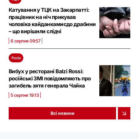
Катування у ТЦК на Закарпатті:
працівник на ніч прикував
чоловіка кайданкамисдо драбини
– що вирішили слідчі
6 серпня 09:57
Росія
Вибух у ресторані Balzi Rossi:
російські ЗМІ повідомляють про
загибель зятя генерала Чайка
5 серпня 19:13
Всі новини