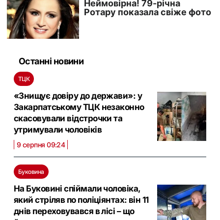
Останні новини
ТЦК
«Знищує довіру до держави»: у
Закарпатському ТЦК незаконно
скасовували відстрочки та
утримували чоловіків
9 серпня 09:24
Буковина
На Буковині спіймали чоловіка,
який стріляв по поліціянтах: він 11
днів переховувався в лісі – що