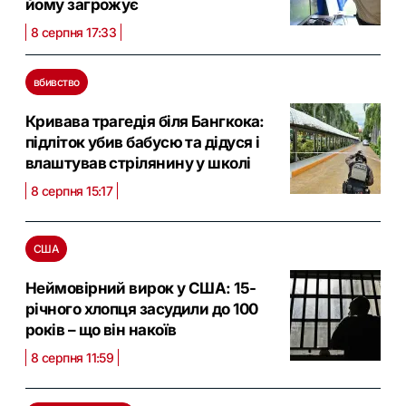
йому загрожує
8 серпня 17:33
вбивство
Кривава трагедія біля Бангкока:
підліток убив бабусю та дідуся і
влаштував стрілянину у школі
8 серпня 15:17
США
Неймовірний вирок у США: 15-
річного хлопця засудили до 100
років – що він накоїв
8 серпня 11:59