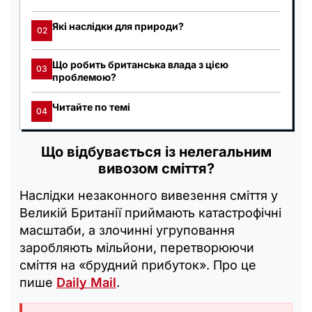
Які наслідки для природи?
02
Що робить британська влада з цією
03
проблемою?
Читайте по темі
04
Що відбувається із нелегальним
вивозом сміття?
Наслідки незаконного вивезення сміття у
Великій Британії приймають катастрофічні
масштаби, а злочинні угруповання
заробляють мільйони, перетворюючи
сміття на «брудний прибуток». Про це
пише
Daily Mail
.