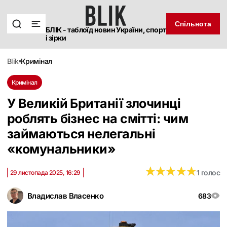
Спільнота
БЛІК - таблоїд новин України, спорт
і зірки
blik
кримінал
Кримінал
У Великій Британії злочинці
роблять бізнес на смітті: чим
займаються нелегальні
«комунальники»
★
★
★
★
★
★
★
★
★
★
1 голос
29 листопада 2025, 16:29
Владислав Власенко
683