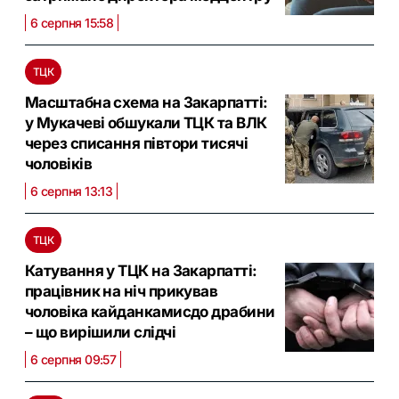
6 серпня 15:58
ТЦК
Масштабна схема на Закарпатті:
у Мукачеві обшукали ТЦК та ВЛК
через списання півтори тисячі
чоловіків
6 серпня 13:13
ТЦК
Катування у ТЦК на Закарпатті:
працівник на ніч прикував
чоловіка кайданкамисдо драбини
– що вирішили слідчі
6 серпня 09:57