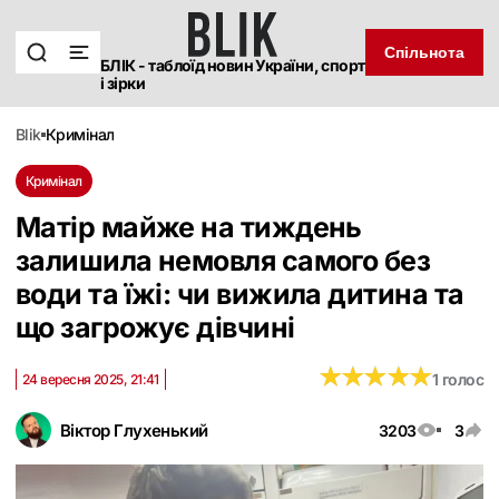
Спільнота
БЛІК - таблоїд новин України, спорт
і зірки
blik
кримінал
Кримінал
Матір майже на тиждень
залишила немовля самого без
води та їжі: чи вижила дитина та
що загрожує дівчині
★
★
★
★
★
★
★
★
★
★
1 голос
24 вересня 2025, 21:41
Віктор Глухенький
3203
3