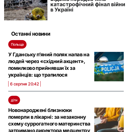
Останні новини
Польща
У Гданську п’яний поляк напав на
людей через «східний акцент»,
помилково прийнявши їх за
українців: що трапилося
6 серпня 20:42
діти
Новонароджені близнюки
померли в лікарні: за незаконну
схему суррогатного материнства
затримано директора медцентру