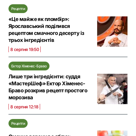
Рецепти
«Це майже як пломбір»:
Ярославський поділився
рецептом смачного десерту із
трьох інгредієнтів
8 серпня 19:50
Ектор Хіменес-Браво
Лише три інгредієнти: суддя
«МастерШеф» Ектор Хіменес-
Браво розкрив рецепт простого
морозива
8 серпня 12:18
Рецепти