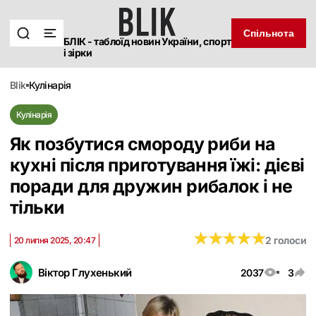
Спільнота
БЛІК - таблоїд новин України, спорт
і зірки
blik
кулінарія
Кулінарія
Як позбутися смороду риби на
кухні після приготування їжі: дієві
поради для дружин рибалок і не
тільки
★
★
★
★
★
★
★
★
★
★
2 голоси
20 липня 2025, 20:47
Віктор Глухенький
2037
3