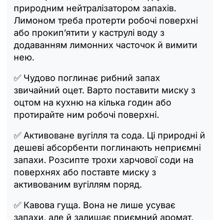
природним нейтралізатором запахів.
Лимоном треба протерти робочі поверхні
або прокип’ятити у каструлі воду з
додаванням лимонних часточок й вимити
нею.
✅ Чудово поглинає рибний запах
звичайний оцет. Варто поставити миску з
оцтом на кухню на кілька годин або
протирайте ним робочі поверхні.
✅ Активоване вугілля та сода. Ці природні й
дешеві абсорбенти поглинають неприємні
запахи. Розсипте трохи харчової соди на
поверхнях або поставте миску з
активованим вугіллям поряд.
✅ Кавова гуща. Вона не лише усуває
запахи, але й залишає приємний аромат.