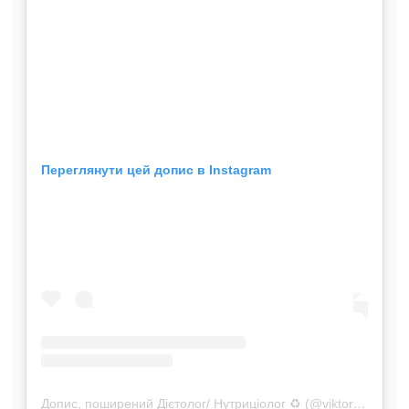
Переглянути цей допис в Instagram
Допис, поширений Дієтолог/ Нутриціолог ♻️ (@viktoria_radostnaya)