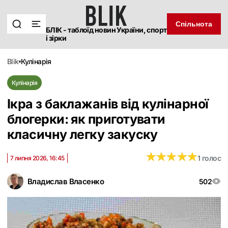
Спільнота
БЛІК - таблоїд новин України, спорт
і зірки
blik
кулінарія
Кулінарія
Ікра з баклажанів від кулінарної
блогерки: як приготувати
класичну легку закуску
★
★
★
★
★
★
★
★
★
★
1 голос
7 липня 2026, 16:45
Владислав Власенко
502