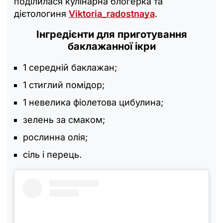
поділилася кулінарна блогерка та
дієтологиня
Viktoria_radostnaya
.
Інгредієнти для приготування
баклажанної ікри
1 середній баклажан;
1 стиглий помідор;
1 невелика фіолетова цибулина;
зелень за смаком;
рослинна олія;
сіль і перець.