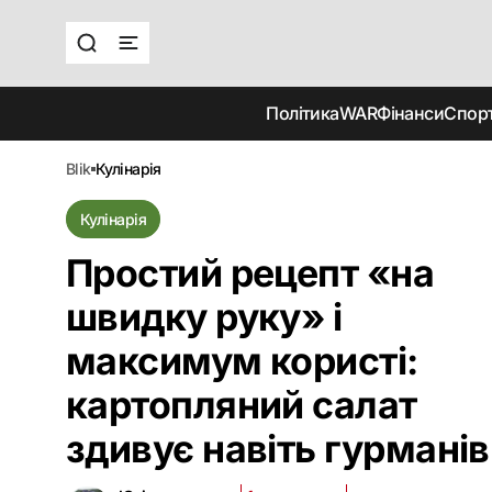
Політика
WAR
Фінанси
Спор
blik
кулінарія
Кулінарія
Простий рецепт «на
швидку руку» і
максимум користі:
картопляний салат
здивує навіть гурманів