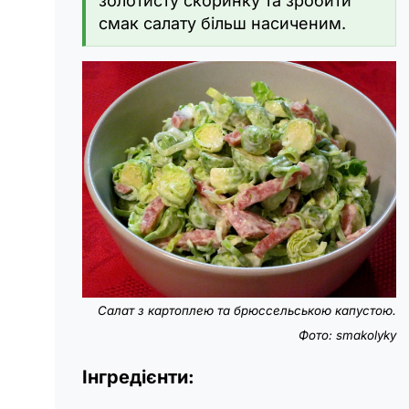
золотисту скоринку та зробити
смак салату більш насиченим.
Салат з картоплею та брюссельською капустою.
Фото:
smakolyky
Інгредієнти: