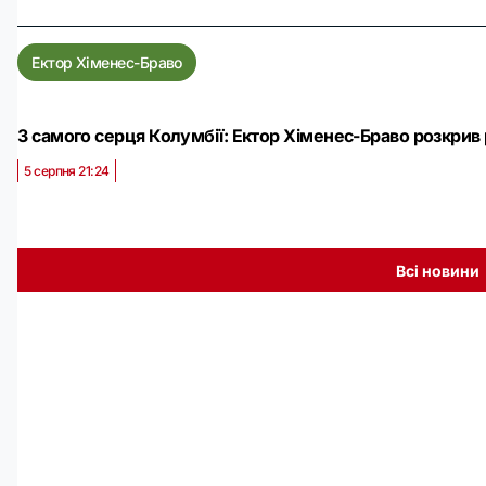
Ектор Хіменес-Браво
З самого серця Колумбії: Ектор Хіменес-Браво розкрив
5 серпня 21:24
Всі новини