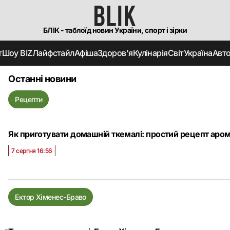
БЛІК - таблоїд новин України, спорт і зірки
т
Шоу BIZ
Лайфстайл
Афіша
Здоров'я
Кулінарія
Світ
Україна
Авт
Останні новини
Рецепти
Як приготувати домашній ткемалі: простий рецепт аром
7 серпня 16:56
Ектор Хіменес-Браво