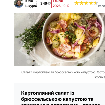
Юлія
1 липня
★
★
★
★
★
★
★
★
★
★
346
Шкурат
2026, 19:12
гол
Салат з картоплею та брюссельською капустою. Фото
storink
Картопляний салат із
брюссельською капустою та