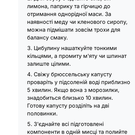
лимона, паприку та гірчицю до
отримання однорідної маси. За
наявності меду чи кленового сиропу,
можна підмішати зовсім трохи для
балансу смаку.
Цибулину нашаткуйте тонкими
кільцями, а промиту м'яту чи шпинат
залиште цілими.
Свіжу брюссельську капусту
проваріть у підсоленій воді приблизно
5 хвилин. Якщо вона з морозилки,
знадобиться близько 10 хвилин.
Готову капусту розділіть на дві
половинки.
З'єднайте всі підготовлені
компоненти в одній мисці та полийте