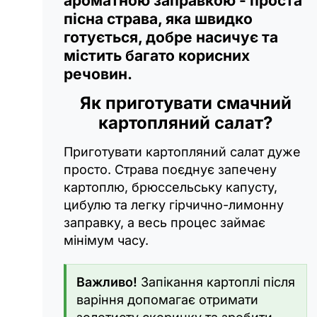
ароматною заправкою - проста
пісна страва, яка швидко
готується, добре насичує та
містить багато корисних
речовин.
Як приготувати смачний
картопляний салат?
Приготувати картопляний салат дуже
просто. Страва поєднує запечену
картоплю, брюссельську капусту,
цибулю та легку гірчично-лимонну
заправку, а весь процес займає
мінімум часу.
Важливо!
Запікання картоплі після
варіння допомагає отримати