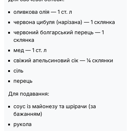
оливкова олія — 1 ст. л
червона цибуля (нарізана) — 1 склянка
червоний болгарський перець — 1
склянка
мед — 1 ст. л
свіжий апельсиновий сік — ¼ склянки
сіль
перець
Для подавання:
соус із майонезу та шрірачи (за
бажанням)
рукола