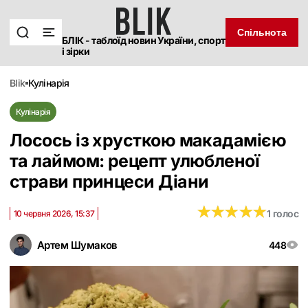
Спільнота
БЛІК - таблоїд новин України, спорт
і зірки
blik
кулінарія
Кулінарія
Лосось із хрусткою макадамією
та лаймом: рецепт улюбленої
страви принцеси Діани
★
★
★
★
★
★
★
★
★
★
1 голос
10 червня 2026, 15:37
Артем Шумаков
448