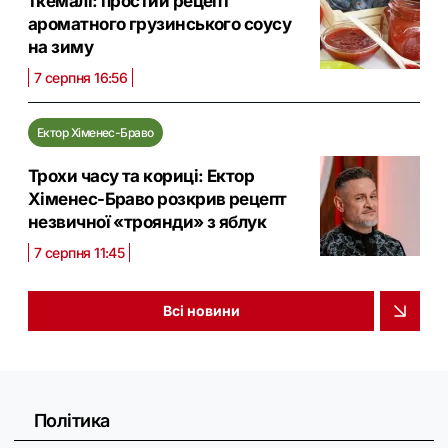
ткемалі: простий рецепт
ароматного грузинського соусу
на зиму
7 серпня 16:56
Ектор Хіменес-Браво
Трохи часу та кориці: Ектор
Хіменес-Браво розкрив рецепт
незвичної «троянди» з яблук
7 серпня 11:45
Всі новини
Політика