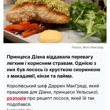
Лосось. Фото: МакГреді
Принцеса Діана віддавала перевагу
легким і корисним стравам. Однією з
них був лосось із хрусткою скоринкою
з макадамії, кінзи та лайма.
Королівський шеф Даррен МакГреді, який
працював для Діани, принцеси Уельської,
розповів
про рецепт лосося, який їй так
подобався.