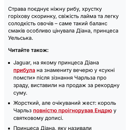
Страва поєднує ніжну рибу, хрустку
горіхову скоринку, свіжість лайма та легку
солодкість овочів – саме такий баланс
смаків особливо цінувала Діана, принцеса
Уельська.
Читайте також:
Jaguar, на якому принцеса Діана
прибула
на знамениту вечерю у «сукні
помсти» після зізнання Чарльза про
зраду, виставили на продаж за рекордну
суму.
Жорсткий, але очікуваний жест: король
Чарльз
повністю проігнорував Ендрю
у
святковому дописі.
Принцеса Діана, яку називали