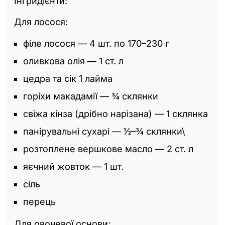
Інгридієнти:
Для лосося:
філе лосося — 4 шт. по 170–230 г
оливкова олія — 1 ст. л
цедра та сік 1 лайма
горіхи макадамії — ¾ склянки
свіжа кінза (дрібно нарізана) — 1 склянка
панірувальні сухарі — ½–¾ склянки\
розтоплене вершкове масло — 2 ст. л
яєчний жовток — 1 шт.
сіль
перець
Для овочевої основи: