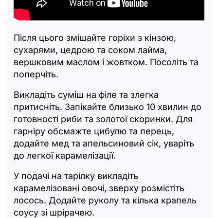
Після цього змішайте горіхи з кінзою,
сухарями, цедрою та соком лайма,
вершковим маслом і жовтком. Посоліть та
поперчіть.
Викладіть суміш на філе та злегка
притисніть. Запікайте близько 10 хвилин до
готовності риби та золотої скоринки. Для
гарніру обсмажте цибулю та перець,
додайте мед та апельсиновий сік, уваріть
до легкої карамелізації.
У подачі на тарілку викладіть
карамелізовані овочі, зверху розмістіть
лосось. Додайте руколу та кілька крапель
соусу зі шрірачею.