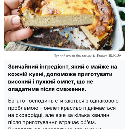
Пухкий омлет без секретів. Колаж: BLIK.UA
Звичайний інгредієнт, який є майже на
кожній кухні, допоможе приготувати
високий і пухкий омлет, що не
опадатиме після смаження.
Багато господинь стикаються з однаковою
проблемою – омлет красиво піднімається
на сковорідці, але вже за кілька хвилин
після приготування втрачає об’єм.