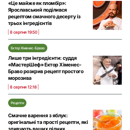
«Це майже як пломбір»:
Ярославський поділився
рецептом смачного десерту із
трьох інгредієнтів
8 серпня 19:50
Ектор Хіменес-Браво
Лише три інгредієнти: суддя
«МастерШеф» Ектор Хіменес-
Браво розкрив рецепт простого
морозива
8 серпня 12:18
Рецепти
Смачне варення з яблук:
оригінальні та прості рецепти, які
здивують ваших рідних