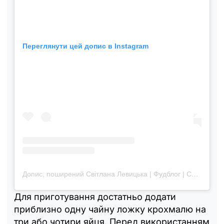
Переглянути цей допис в Instagram
Допис, поширений Світлана Левицька | Фудблог | Смачні рецепти (@lanas_diet)
Для приготування достатньо додати
приблизно одну чайну ложку крохмалю на
три або чотири яйця. Перед використанням