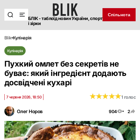
Спільнота
БЛІК - таблоїд новин України, спорт
і зірки
blik
кулінарія
Кулінарія
Пухкий омлет без секретів не
буває: який інгредієнт додають
досвідчені кухарі
★
★
★
★
★
★
★
★
★
★
1 голос
7 червня 2026, 18:50
Олег Норов
904
2