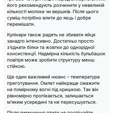
його рекомендують розчинити у невеликій
кількості молока чи вершків. Після цього
суміш потрібно влити до яєць і добре
перемішати.
Кулінари також радять не збивати яйця
занадто інтенсивно. Достатньо просто
з’єднати білки та жовтки до однорідної
консистенції. Надмірна кількість бульбашок
повітря може зробити структуру менш
стійкою.
Ще один важливий нюанс – температура
приготування. Омлет найкраще смажити
на помірному вогні під кришкою. Так він
рівномірно пропікається, залишається
м’яким усередині та не пересушується.
Після вимкнення плити не поспішайте