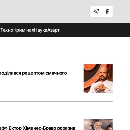
о
Техно
Кримінал
Наука
Азарт
поділився рецептом смачного
еф» Ектор Хіменес-Браво розкрив