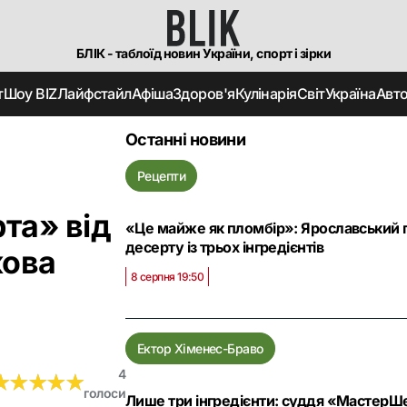
БЛІК - таблоїд новин України, спорт і зірки
т
Шоу BIZ
Лайфстайл
Афіша
Здоров'я
Кулінарія
Світ
Україна
Авт
Останні новини
Рецепти
та‎» від
«Це майже як пломбір»: Ярославський 
десерту із трьох інгредієнтів
кова
8 серпня 19:50
Ектор Хіменес-Браво
4
★
★
★
★
★
★
★
★
★
★
голоси
Лише три інгредієнти: суддя «МастерШ