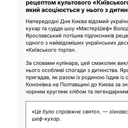
рецептом культового «Київського
який асоціюється у нього з дити
Напередодні Дня Києва відомий україн
кухар та суддя шоу «МастерШеф» Воло
Ярославський потішив підписників рец
одного з найвідоміших українських дес
«Київського торта».
За словами кулінара, цей смаколик вик
нього особливі спогади з дитинства. Я
пригадав, як разом із родиною їздив із 
Кононівка на Полтавщині до Києва за 
чорним круглим хлібом та легендарним
«Це було справжнє свято», — зізнавс
шеф-кухар.