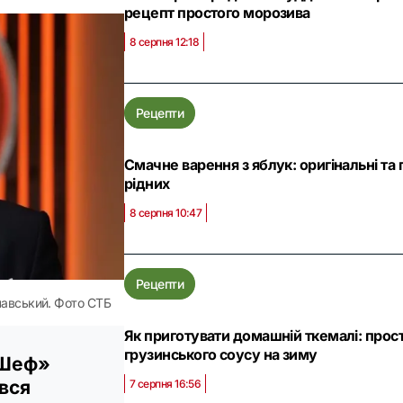
рецепт простого морозива
8 серпня 12:18
Рецепти
Смачне варення з яблук: оригінальні та 
рідних
8 серпня 10:47
Рецепти
авський. Фото СТБ
Як приготувати домашній ткемалі: прос
грузинського соусу на зиму
рШеф»
вся
7 серпня 16:56