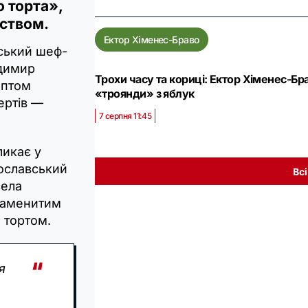
 торта»,
нством.
Ектор Хіменес-Браво
ський шеф-
димир
Трохи часу та кориці: Ектор Хіменес-Бр
ептом
«троянди» з яблук
ертів —
7 серпня 11:45
ликає у
рославський
Вс
села
знаменитим
 тортом.
я