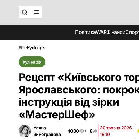
Політика
WAR
Фінанси
Спор
blik
кулінарія
Кулінарія
Рецепт «Київського тор
Ярославського: покро
інструкція від зірки
«МастерШеф‎»
Уляна
30 травня 2026,
4000
8
Виноградова
19:10