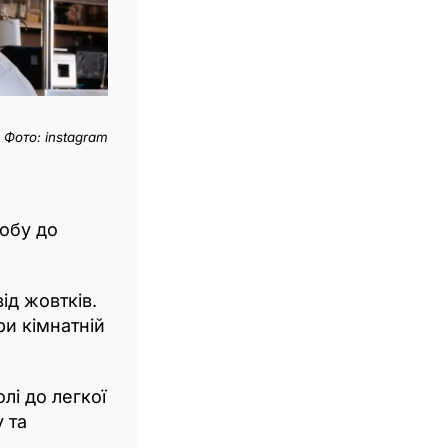
Фото: instagram
добу до
ід жовтків.
ри кімнатній
лі до легкої
 та