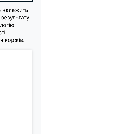
е належить
 результату
логію
ті
я коржів.