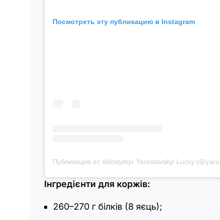
Посмотреть эту публикацию в Instagram
Публикация от Volodymyr Yaroslavskyi Lucky (@yaro
Інгредієнти для коржів:
260–270 г білків (8 яєць);