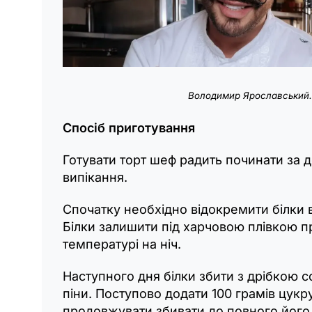
Володимир Ярославський. 
Спосіб приготування
Готувати торт шеф радить починати за 
випікання.
Спочатку необхідно відокремити білки в
Білки залишити під харчовою плівкою п
температурі на ніч.
Наступного дня білки збити з дрібкою со
піни. Поступово додати 100 грамів цукру
продовжувати збивати до повного його