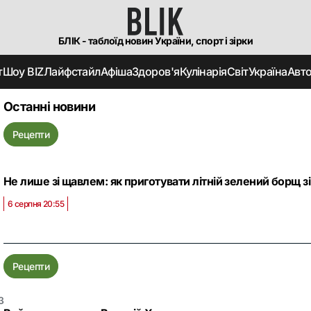
БЛІК - таблоїд новин України, спорт і зірки
т
Шоу BIZ
Лайфстайл
Афіша
Здоров'я
Кулінарія
Світ
Україна
Авт
Останні новини
Рецепти
Не лише зі щавлем: як приготувати літній зелений борщ 
6 серпня 20:55
Рецепти
3