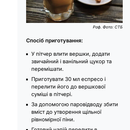
Раф. Фото: СТБ
Спосіб приготування:
У пітчер влити вершки, додати
звичайний і ванільний цукор та
перемішати.
Приготувати 30 мл еспресо і
перелити його до вершкової
суміші в пітчері.
За допомогою паровідводу збити
вміст до утворення щільної
рівномірної піни.
Готовий напій перелити в