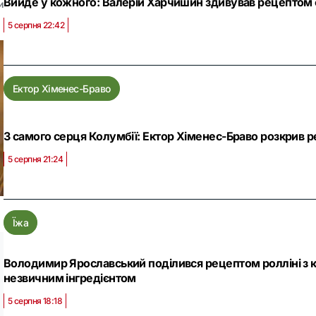
Вийде у кожного: Валерій Харчишин здивував рецептом
и
5 серпня 22:42
Ектор Хіменес-Браво
З самого серця Колумбії: Ектор Хіменес-Браво розкрив 
5 серпня 21:24
Їжа
Володимир Ярославський поділився рецептом ролліні з к
незвичним інгредієнтом
5 серпня 18:18