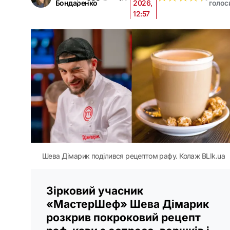
Бондаренко
2026,
голос
12:57
Шева Дімарик поділився рецептом рафу. Колаж BLIk.ua
Зірковий учасник
«МастерШеф» Шева Дімарик
розкрив покроковий рецепт