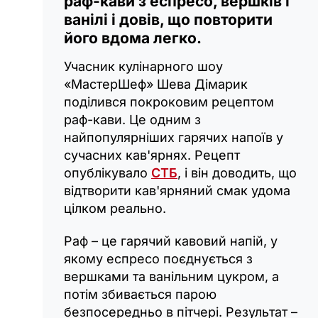
раф-кави з еспресо, вершків і
ванілі і довів, що повторити
його вдома легко.
Учасник кулінарного шоу
«МастерШеф» Шева Дімарик
поділився покроковим рецептом
раф-кави. Це одним з
найпопулярніших гарячих напоїв у
сучасних кав'ярнях. Рецепт
опублікувало
СТБ
, і він доводить, що
відтворити кав'ярняний смак удома
цілком реально.
Раф – це гарячий кавовий напій, у
якому еспресо поєднується з
вершками та ванільним цукром, а
потім збивається парою
безпосередньо в пітчері. Результат –