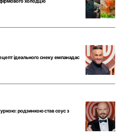
 фірмового холодцю
рецепт ідеального снеку емпанадас
уркою: родзинкою став соус з