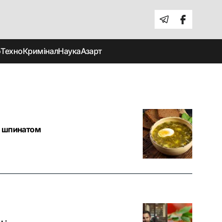
о
Техно
Кримінал
Наука
Азарт
зі шпинатом