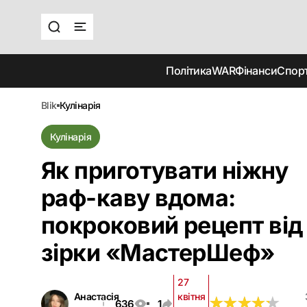
Політика
WAR
Фінанси
Спор
blik
кулінарія
Кулінарія
Як приготувати ніжну
раф-каву вдома:
покроковий рецепт від
зірки «‎МастерШеф»
27
Анастасія
квітня
★
★
★
★
★
★
★
★
★
★
636
1