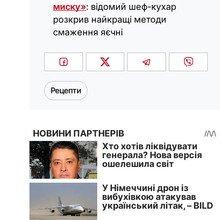
миску»
: відомий шеф-кухар
розкрив найкращі методи
смаження яєчні
Рецепти