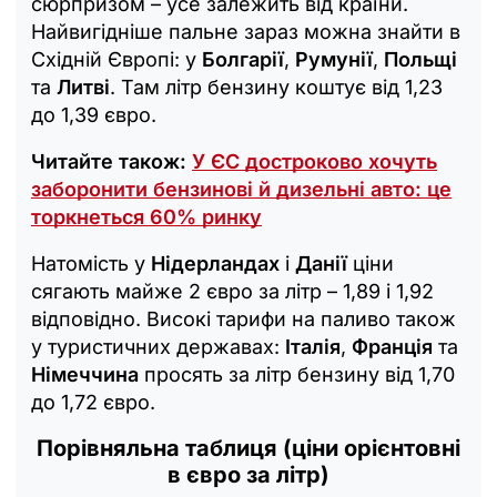
сюрпризом – усе залежить від країни.
Найвигідніше пальне зараз можна знайти в
Східній Європі: у
Болгарії
,
Румунії
,
Польщі
та
Литві
. Там літр бензину коштує від 1,23
до 1,39 євро.
Читайте також:
У ЄС достроково хочуть
заборонити бензинові й дизельні авто: це
торкнеться 60% ринку
Натомість у
Нідерландах
і
Данії
ціни
сягають майже 2 євро за літр – 1,89 і 1,92
відповідно. Високі тарифи на паливо також
у туристичних державах:
Італія
,
Франція
та
Німеччина
просять за літр бензину від 1,70
до 1,72 євро.
Порівняльна таблиця (ціни орієнтовні
в євро за літр)