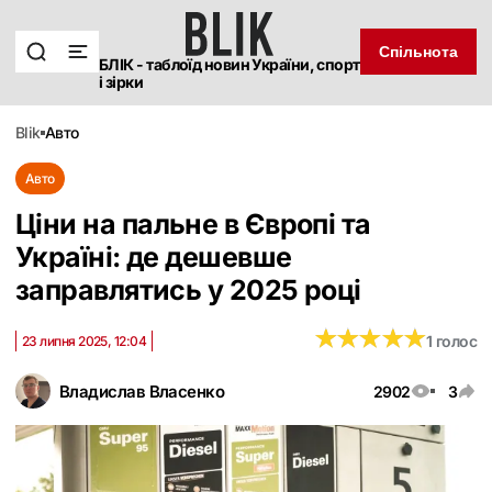
Спільнота
БЛІК - таблоїд новин України, спорт
і зірки
blik
авто
Авто
Ціни на пальне в Європі та
Україні: де дешевше
заправлятись у 2025 році
★
★
★
★
★
★
★
★
★
★
1 голос
23 липня 2025, 12:04
Владислав Власенко
2902
3