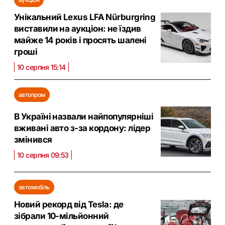
Унікальний Lexus LFA Nürburgring
виставили на аукціон: не їздив
майже 14 років і просять шалені
гроші
10 серпня 15:14
автопром
В Україні назвали найпопулярніші
вживані авто з-за кордону: лідер
змінився
10 серпня 09:53
автомобіль
Новий рекорд від Tesla: де
зібрали 10-мільйонний