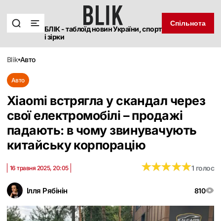
Спільнота
БЛІК - таблоїд новин України, спорт
і зірки
blik
авто
Авто
Xiaomi встрягла у скандал через
свої електромобілі – продажі
падають: в чому звинувачують
китайську корпорацію
★
★
★
★
★
★
★
★
★
★
1 голос
16 травня 2025, 20:05
Ілля Рябінін
810