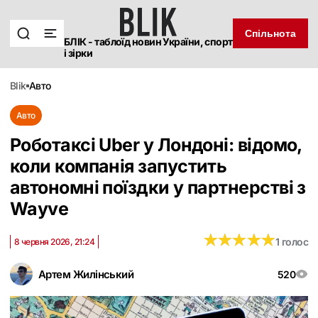
Спільнота
БЛІК - таблоїд новин України, спорт
і зірки
blik
авто
Авто
Роботаксі Uber у Лондоні: відомо,
коли компанія запустить
автономні поїздки у партнерстві з
Wayve
★
★
★
★
★
★
★
★
★
★
1 голос
8 червня 2026, 21:24
Артем Жилінський
520