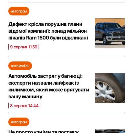
автопром
Дефект крісла порушив плани
відомої компанії: понад мільйон
пікапів Ram 1500 були відкликані
9 серпня 11:59
автомобіль
Автомобіль застряг у багнюці:
експерти назвали лайфхак із
килимком, який може врятувати
вашу машину
8 серпня 14:44
автопром
Не просто «зніми та постав»: