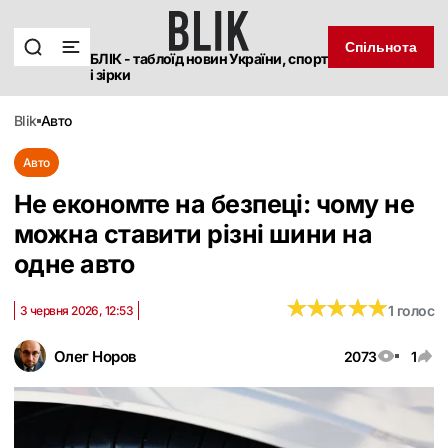
Спільнота
БЛІК - таблоїд новин України, спорт
і зірки
blik
авто
Авто
Не економте на безпеці: чому не
можна ставити різні шини на
одне авто
★
★
★
★
★
★
★
★
★
★
1 голос
3 червня 2026, 12:53
Олег Норов
2073
1