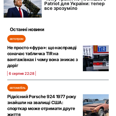
Останні новини
автопром
Не просто «фура»: що насправді
означає табличка TIR на
вантажівках і чому вона зникає з
доріг
6 серпня 22:28
автомобіль
Рідкісний Porsche 924 1977 року
знайшли на звалищі США:
спорткар може отримати друге
життя