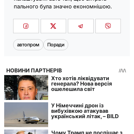
пального була значно економнішою.
автопром
Поради