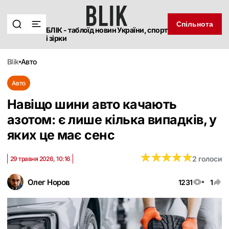
Спільнота
БЛІК - таблоїд новин України, спорт
і зірки
blik
авто
Авто
Навіщо шини авто качають
азотом: є лише кілька випадків, у
яких це має сенс
★
★
★
★
★
★
★
★
★
★
2 голоси
29 травня 2026, 10:16
Олег Норов
1231
1