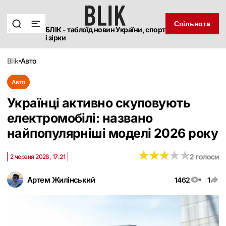
Спільнота
БЛІК - таблоїд новин України, спорт
і зірки
blik
авто
Авто
Українці активно скуповують
електромобілі: названо
найпопулярніші моделі 2026 року
★
★
★
★
★
★
★
★
★
★
2 голоси
2 червня 2026, 17:21
Артем Жилінський
1462
1