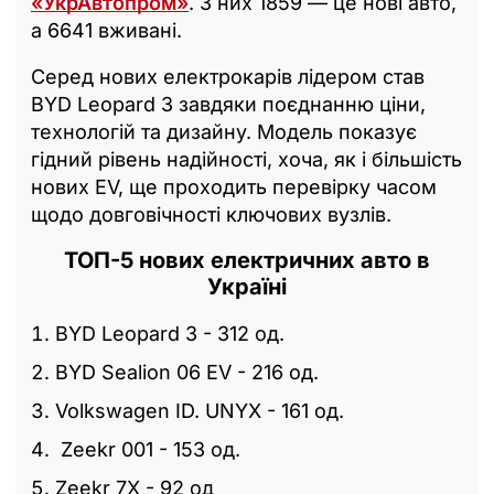
«УкрАвтопром»
. З них 1859 — це нові авто,
а 6641 вживані.
Серед нових електрокарів лідером став
BYD Leopard 3 завдяки поєднанню ціни,
технологій та дизайну. Модель показує
гідний рівень надійності, хоча, як і більшість
нових EV, ще проходить перевірку часом
щодо довговічності ключових вузлів.
ТОП-5 нових електричних авто в
Україні
BYD Leopard 3 - 312 од.
BYD Sealion 06 EV - 216 од.
Volkswagen ID. UNYX - 161 од.
Zeekr 001 - 153 од.
Zeekr 7X - 92 од