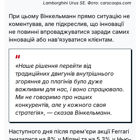
Lamborghini Urus SE. Фото: carscoops.com
При цьому Вінкельманн прямо ситуацію не
коментував, але підкреслив, що інновації
не повинні впроваджуватися заради самих
інновацій або нав'язуватися клієнтам.
«Наше рішення перейти від
традиційних двигунів внутрішнього
згоряння до плагінів було дуже
важливим для нас, і воно спрацювало.
Ми не говоримо про наших
конкурентів, але у кожного своя
стратегія», — сказав Вінкельманн.
Наступного дня після прем'єри акції Ferrari
знизилися на 8% у Мілані та на 5,3% у Нью-