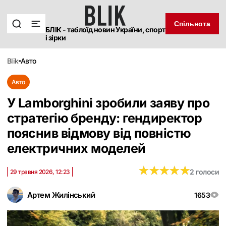
Спільнота
БЛІК - таблоїд новин України, спорт
і зірки
blik
авто
Авто
У Lamborghini зробили заяву про
стратегію бренду: гендиректор
пояснив відмову від повністю
електричних моделей
★
★
★
★
★
★
★
★
★
★
2 голоси
29 травня 2026, 12:23
Артем Жилінський
1653