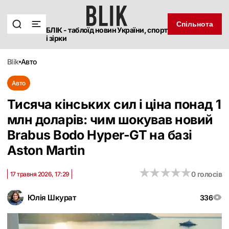
Спільнота
БЛІК - таблоїд новин України, спорт
і зірки
blik
авто
Авто
Тисяча кінських сил і ціна понад 1
млн доларів: чим шокував новий
Brabus Bodo Hyper-GT на базі
Aston Martin
★
★
★
★
★
★
★
★
★
★
0 голосів
17 травня 2026, 17:29
Юлія Шкурат
336