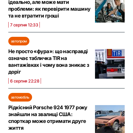
ідеально, але може мати
проблеми: як перевірити машину
та не втратити гроші
7 серпня 12:33
автопром
Не просто «фура»: що насправді
означає табличка TIR на
вантажівках і чому вона зникає з
доріг
6 серпня 22:28
автомобіль
Рідкісний Porsche 924 1977 року
знайшли на звалищі США:
спорткар може отримати друге
життя