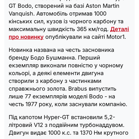
GT Bodo, створений на базі Aston Martin
Vanquish. Автомобіль отримав 1000
кінських сил, кузов із чорного карбону та
максимальну швидкість 365 км/год.
Деталі
про новинку
опублікували на сайті Motor1.
Новинка названа на честь засновника
бренду Бодо Бушманна. Перший
екземпляр виконали повністю у чорному
кольорі, а деякі елементи двигуна
створили з карбону з частинками
справжнього золота. Brabus випустить
лише 77 екземплярів моделі Bodo - на
честь 1977 року, коли заснували компанію.
Під капотом Hyper-GT встановили 5,2-
літровий V12 з подвійним турбонаддувом.
Двигун видає 1000 к.с. та 1370 Нм крутного