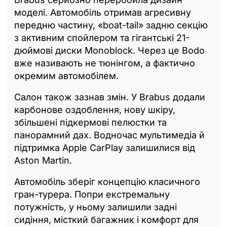
моделі. Автомобіль отримав агресивну
передню частину, «boat-tail» задню секцію
з активним спойлером та гігантські 21-
дюймові диски Monoblock. Через це Bodo
вже називають не тюнінгом, а фактично
окремим автомобілем.
Салон також зазнав змін. У Brabus додали
карбонове оздоблення, нову шкіру,
збільшені підкермові пелюстки та
панорамний дах. Водночас мультимедіа й
підтримка Apple CarPlay залишилися від
Aston Martin.
Автомобіль зберіг концепцію класичного
гран-турера. Попри екстремальну
потужність, у ньому залишили задні
сидіння, місткий багажник і комфорт для