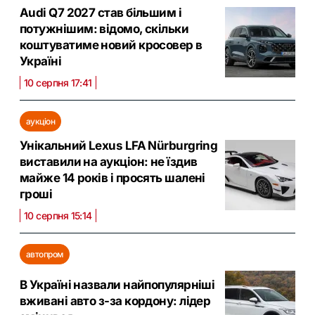
Audi Q7 2027 став більшим і
потужнішим: відомо, скільки
коштуватиме новий кросовер в
Україні
10 серпня 17:41
аукціон
Унікальний Lexus LFA Nürburgring
виставили на аукціон: не їздив
майже 14 років і просять шалені
гроші
10 серпня 15:14
автопром
В Україні назвали найпопулярніші
вживані авто з-за кордону: лідер