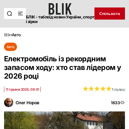
Спільнота
БЛІК - таблоїд новин України, спорт
і зірки
blik
авто
Авто
Електромобіль із рекордним
запасом ходу: хто став лідером у
2026 році
★
★
★
★
★
★
★
★
★
★
1 голос
11 травня 2026, 09:41
Олег Норов
1633