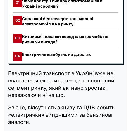
Чому критерії вибору електромобіля в
01
Україні особливі?
Справжні бестселери: топ-моделі
02
електромобілів на ринку
Китайські новачки серед електромобілів:
03
ризик чи вигода?
Електричне майбутнє на дорогах
04
Електричний транспорт в Україні вже не
вважається екзотикою – це повноцінний
сегмент ринку, який активно зростає,
незважаючи ні на що.
Звісно, відсутність акцизу та ПДВ робить
«електрички» вигіднішими за бензинові
аналоги.