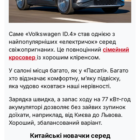
Саме «Volkswagen ID.4» став однією з
найпопулярніших «електричок» серед
свіжопригнаних. Це повноцінний
сімейний
кросовер
із хорошим кліренсом.
У салоні місця багато, як у «Пасаті». Багато
хто відзначає комфортну, м’яку підвіску,
яка чудово «ковтає» наші нерівності.
Зарядка швидка, а запас ходу на 77 кВт-год
акумуляторі дозволяє без зайвих зупинок
доїхати, наприклад, від Києва до Львова.
Хороший, збалансований варіант.
Китайські новачки серед