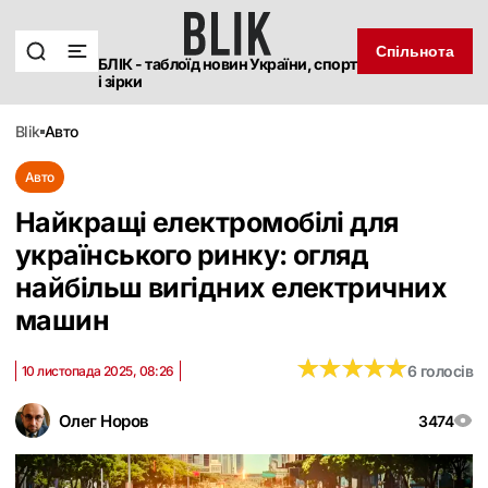
Спільнота
БЛІК - таблоїд новин України, спорт
і зірки
blik
авто
Авто
Найкращі електромобілі для
українського ринку: огляд
найбільш вигідних електричних
машин
★
★
★
★
★
★
★
★
★
★
6 голосів
10 листопада 2025, 08:26
Олег Норов
3474