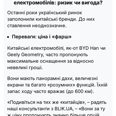
електромобілів: ризик чи вигода?
Останні роки український ринок
заполонили китайські бренди. До них
ставлення неоднозначне.
Переваги: ціна і «фарш»
Китайські електромобілі, як-от BYD Han чи
Geely Geometry, часто пропонують
максимальне оснащення за відносно
невеликі гроші.
Вони мають панорамні дахи, величезні
екрани та багато «розумних» функцій. Їхній
запас ходу часто вражає (до 600 км).
«Подивіться на тих же «китайців», – радять
наші консультанти з BLIK.UA, – «Вони за ту
ж ціну пропонують значно більше опцій,