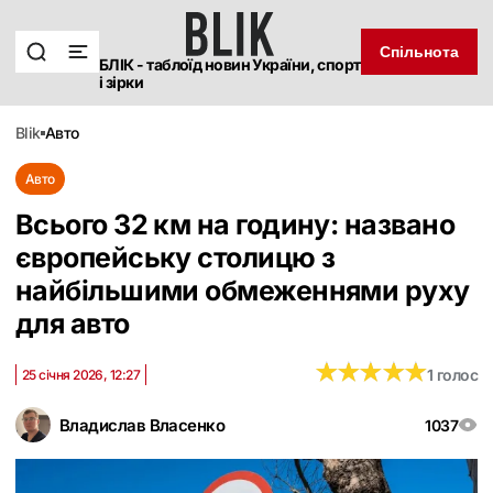
Спільнота
БЛІК - таблоїд новин України, спорт
і зірки
blik
авто
Авто
Всього 32 км на годину: названо
європейську столицю з
найбільшими обмеженнями руху
для авто
★
★
★
★
★
★
★
★
★
★
1 голос
25 січня 2026, 12:27
Владислав Власенко
1037