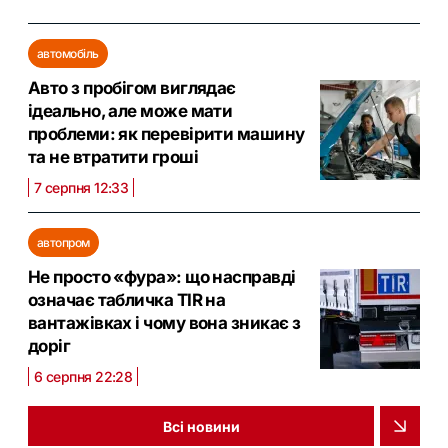
автомобіль
Авто з пробігом виглядає
ідеально, але може мати
проблеми: як перевірити машину
та не втратити гроші
7 серпня 12:33
автопром
Не просто «фура»: що насправді
означає табличка TIR на
вантажівках і чому вона зникає з
доріг
6 серпня 22:28
Всі новини