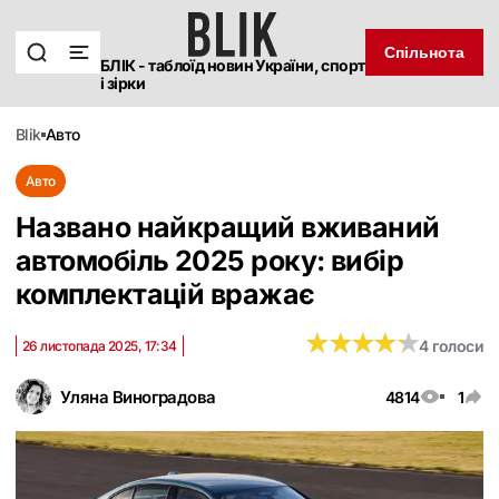
Спільнота
БЛІК - таблоїд новин України, спорт
і зірки
blik
авто
Авто
Названо найкращий вживаний
автомобіль 2025 року: вибір
комплектацій вражає
★
★
★
★
★
★
★
★
★
★
4 голоси
26 листопада 2025, 17:34
Уляна Виноградова
4814
1