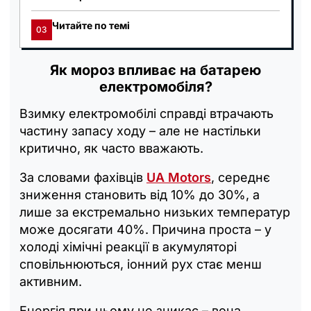
Читайте по темі
03
Як мороз впливає на батарею
електромобіля?
Взимку електромобілі справді втрачають
частину запасу ходу – але не настільки
критично, як часто вважають.
За словами фахівців
UA Motors
, середнє
зниження становить від 10% до 30%, а
лише за екстремально низьких температур
може досягати 40%. Причина проста – у
холоді хімічні реакції в акумуляторі
сповільнюються, іонний рух стає менш
активним.
Енергія при цьому не зникає – вона