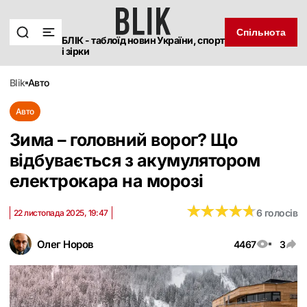
Спільнота
БЛІК - таблоїд новин України, спорт
і зірки
blik
авто
Авто
Зима – головний ворог? Що
відбувається з акумулятором
електрокара на морозі
★
★
★
★
★
★
★
★
★
★
6 голосів
22 листопада 2025, 19:47
Олег Норов
4467
3