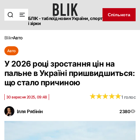
Спільнота
БЛІК - таблоїд новин України, спорт
і зірки
blik
авто
Авто
У 2026 році зростання цін на
пальне в Україні пришвидшиться:
що стало причиною
★
★
★
★
★
★
★
★
★
★
1 голос
30 вересня 2025, 09:48
Ілля Рябінін
2380