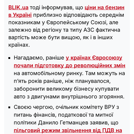
BLIK.ua
тоді інформував, що
ціни на бензин
в Україні
приблизно відповідають середнім
показникам у Європейському Союзі, але
залежно від регіону та типу АЗС фактична
вартість може бути вищою, як і в інших
країнах.
Нагадаємо, раніше
у країнах Євросоюзу
почали підготовку до революційних змін
на автомобільному ринку. Там можуть на
п’ять років раніше, ніж планувалося,
заборонити великому бізнесу купувати
авто з двигунами внутрішнього згоряння.
Своєю чергою, очільник комітету ВРУ з
питань фінансів, податкової та митної
політики Данило Гетманцев заявив, що
пільговий режим звільнення від ПДВ на